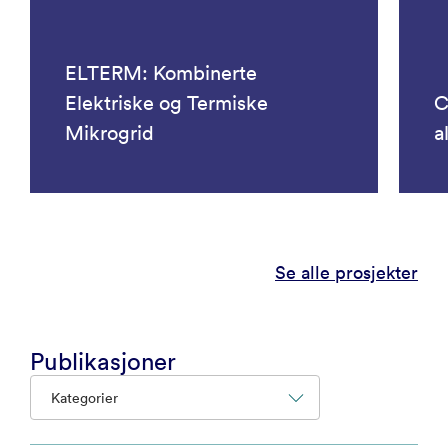
ELTERM: Kombinerte
Elektriske og Termiske
C
Mikrogrid
a
Se alle prosjekter
Publikasjoner
Kategorier