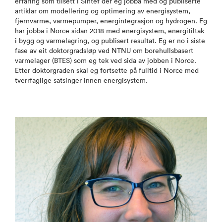
erfaring som tilsett i Sintef der eg jobba med og publiserte
artiklar om modellering og optimering av energisystem,
fjernvarme, varmepumper, energintegrasjon og hydrogen. Eg
har jobba i Norce sidan 2018 med energisystem, energitiltak
i bygg og varmelagring, og publisert resultat. Eg er no i siste
fase av eit doktorgradsløp ved NTNU om borehullsbasert
varmelager (BTES) som eg tek ved sida av jobben i Norce.
Etter doktorgraden skal eg fortsette på fulltid i Norce med
tverrfaglige satsinger innen energisystem.