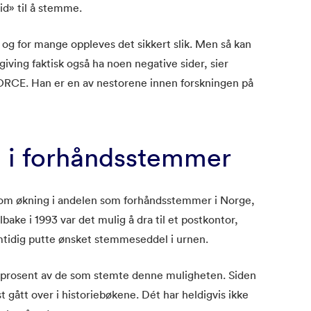
tid» til å stemme.
 og for mange oppleves det sikkert slik. Men så kan
ing faktisk også ha noen negative sider, sier
ORCE. Han er en av nestorene innen forskningen på
 i forhåndsstemmer
dsom økning i andelen som forhåndsstemmer i Norge,
lbake i 1993 var det mulig å dra til et postkontor,
mtidig putte ønsket stemmeseddel i urnen.
9 prosent av de som stemte denne muligheten. Siden
 gått over i historiebøkene. Dét har heldigvis ikke