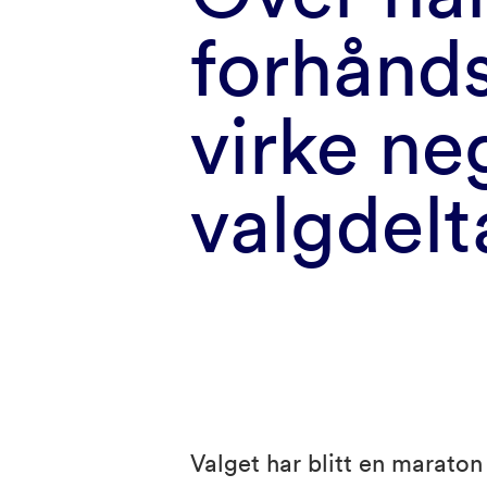
forhånd
virke ne
valgdelt
Valget har blitt en marato