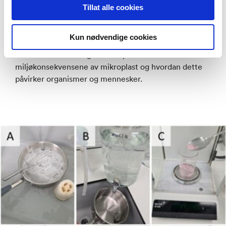
plast i organer og spiselige vev.
Tillat alle cookies
North Atlantic Microplastic Centre (NAMC) har
Kun nødvendige cookies
samlet eksperter på mikroplast fra Norge, Europa og
USA for å få helhetlig kunnskap om
miljøkonsekvensene av mikroplast og hvordan dette
påvirker organismer og mennesker.