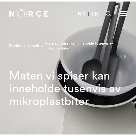
NO
EN
|
Maten vi spiser kan inneholde tusenvis av
Forside
<
Aktuelt
<
mikroplastbiter
Maten vi spiser kan
inneholde tusenvis av
mikroplastbiter