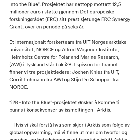
Into the Blue”. Prosjektet har nettopp mottatt 12,5
millioner euro i støtte gjennom Det europeiske
forskningsrådet (ERC) sitt prestisjetunge ERC Synergy
Grant, over en periode på seks år.
Et internasjonalt forskerteam fra UiT Norges arktiske
universitet, NORCE og Alfred Wegener Institute,
Helmholtz Centre for Polar and Marine Research,
(AWI) i Tyskland står bak i2B. I spissen for teamet
finner vi tre prosjektledere: Jochen Knies fra UiT,
Gerrit Lohmann fra AWI og Stijn De Schepper fra
NORCE.
“i2B - Into the Blue”-prosjektet ønsker å komme til
bunns i konsekvenser av issmeltingen i Arktis.
– Hvis vi skal forstå hva som skjer i Arktis som følge av
global oppvarming, må vi finne ut mer om hvorfor og
hvordan, og betydningen av et fremtidig isfritt Arktis.