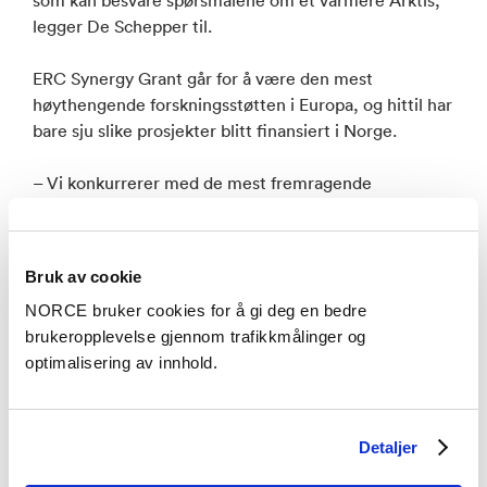
legger De Schepper til.
ERC Synergy Grant går for å være den mest
høythengende forskningsstøtten i Europa, og hittil har
bare sju slike prosjekter blitt finansiert i Norge.
– Vi konkurrerer med de mest fremragende
forskningsinstitusjonene internasjonalt, så jeg er dypt
imponert og stolt på alles vegne. Vi i NORCE er veldig
glade for å bidra med vår ekspertise innen paleo-
Bruk av cookie
oceanografi, eldgammelt DNA og rekonstruksjon av
NORCE bruker cookies for å gi deg en bedre
sjøis i dette prosjektet, sier Trond Dokken,
brukeropplevelse gjennom trafikkmålinger og
konserndirektør for divisjonen Klima og miljø i
optimalisering av innhold.
NORCE.
Flere andre forskere fra NORCE og Bjerknessenteret
vil bidra inn i prosjektet, deriblant forskningsleder
Detaljer
Petra Langebroek, som er såkalt co-lead i i2B.