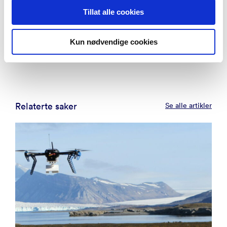
Tillat alle cookies
ERC finansierer årlig vitenskapelige prosjekter med
Synergy Grant. Prosjektene er ment å utforske
grensesnittene mellom etablerte disipliner og dermed
Kun nødvendige cookies
føre til betydelige vitenskapelige fremskritt.
Relaterte saker
Se alle artikler