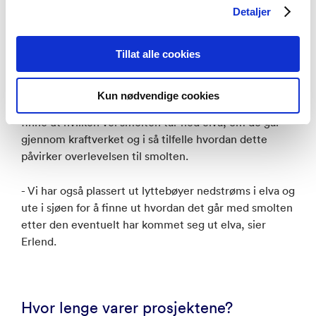
inntakene for å prøve å triangulere, forteller Erlend.
Detaljer
Dette fungerer på den måten at dersom en sender blir
plukket opp av tre eller flere lyttebøyer på en gang, så
Tillat alle cookies
kan man kalkulere ganske nøyaktig hvor smolten er,
og dermed kan man modellere ruten smolten tar
Kun nødvendige cookies
akkurat som om det var et GPS-merke. Målet er å
finne ut hvilken vei smolten tar ned elva, om de går
gjennom kraftverket og i så tilfelle hvordan dette
påvirker overlevelsen til smolten.
- Vi har også plassert ut lyttebøyer nedstrøms i elva og
ute i sjøen for å finne ut hvordan det går med smolten
etter den eventuelt har kommet seg ut elva, sier
Erlend.
Hvor lenge varer prosjektene?