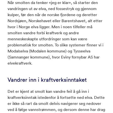
Når smolten da tenker «jeg er klar», så starter den
vandringen ut av elva, ned fossestryk og gjennom
kulper, før den når de norske fjordene og deretter
Nordsjøen, Norskehavet eller Barentshavet, alt etter
hvor i Norge elva ligger. Men i noen tilfeller må
smolten vandre forbi kraftverk og andre
menneskeskapte utfordringer som kan være
problematisk for smolten. To slike systemer finner vi i
Modalselva (Modalen kommune) og Tysseelva
(Samnanger kommune), hvor Eviny fornybar AS har
elvekraftverk.
Vandrer inn i kraftverksinntaket
Det er kjent at smolt kan vandre feil å gå inn i
kraftverksinntak istedenfor å fortsette ned elva. Dette
er ikke så rart da smolt delvis navigerer seg nedover
ved å følge vannstrømmen, og dersom denne har drag