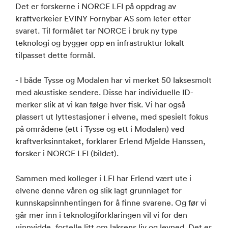
Det er forskerne i NORCE LFI på oppdrag av
kraftverkeier EVINY Fornybar AS som leter etter
svaret. Til formålet tar NORCE i bruk ny type
teknologi og bygger opp en infrastruktur lokalt
tilpasset dette formål.
- I både Tysse og Modalen har vi merket 50 laksesmolt
med akustiske sendere. Disse har individuelle ID-
merker slik at vi kan følge hver fisk. Vi har også
plassert ut lyttestasjoner i elvene, med spesielt fokus
på områdene (ett i Tysse og ett i Modalen) ved
kraftverksinntaket, forklarer Erlend Mjelde Hanssen,
forsker i NORCE LFI (bildet).
Sammen med kolleger i LFI har Erlend vært ute i
elvene denne våren og slik lagt grunnlaget for
kunnskapsinnhentingen for å finne svarene. Og før vi
går mer inn i teknologiforklaringen vil vi for den
uinnvidde, fortelle litt om laksens liv og levned. Det er