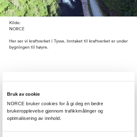
Kilde:
NORCE
Her ser vi kraftverket i Tysse. Inntaket til kraftverket er under
bygningen til høyre.
Hva gjør vi og hvordan?
Bruk av cookie
NORCE bruker cookies for å gi deg en bedre
- Merkene sender ut lydsignal ca. en gang i minuttet,
brukeropplevelse gjennom trafikkmålinger og
og dersom dette blir plukket opp av lyttestasjonene
optimalisering av innhold.
kan vi dermed følge smoltens vandring ned
vassdraget. Vi har plassert en rekke lyttebøyer rundt