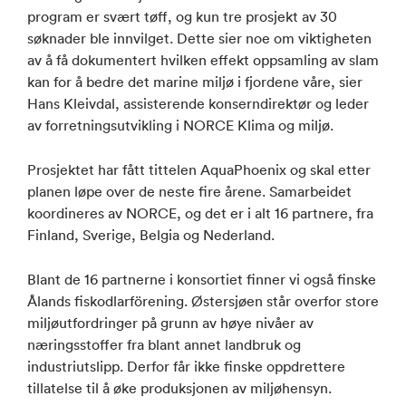
program er svært tøff, og kun tre prosjekt av 30
søknader ble innvilget. Dette sier noe om viktigheten
av å få dokumentert hvilken effekt oppsamling av slam
kan for å bedre det marine miljø i fjordene våre, sier
Hans Kleivdal, assisterende konserndirektør og leder
av forretningsutvikling i NORCE Klima og miljø.
Prosjektet har fått tittelen AquaPhoenix og skal etter
planen løpe over de neste fire årene. Samarbeidet
koordineres av NORCE, og det er i alt 16 partnere, fra
Finland, Sverige, Belgia og Nederland.
Blant de 16 partnerne i konsortiet finner vi også finske
Ålands fiskodlarförening. Østersjøen står overfor store
miljøutfordringer på grunn av høye nivåer av
næringsstoffer fra blant annet landbruk og
industriutslipp. Derfor får ikke finske oppdrettere
tillatelse til å øke produksjonen av miljøhensyn.