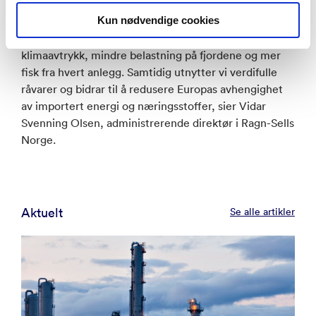
fôringrediens og gjødsel i landbruket.
Kun nødvendige cookies
– Sirkulær teknologi for oppdrettsanlegg gir lavere
klimaavtrykk, mindre belastning på fjordene og mer
fisk fra hvert anlegg. Samtidig utnytter vi verdifulle
råvarer og bidrar til å redusere Europas avhengighet
av importert energi og næringsstoffer, sier Vidar
Svenning Olsen, administrerende direktør i Ragn-Sells
Norge.
Aktuelt
Se alle artikler