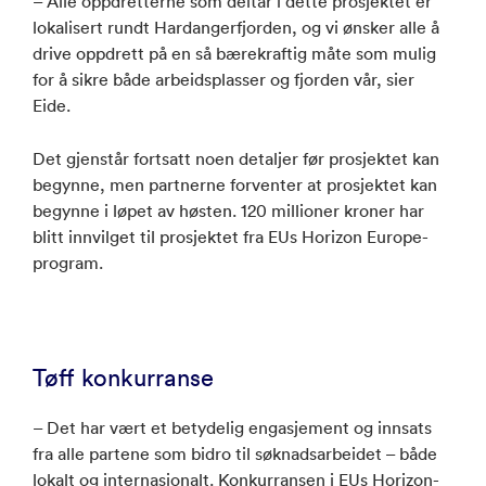
– Alle oppdretterne som deltar i dette prosjektet er
lokalisert rundt Hardangerfjorden, og vi ønsker alle å
drive oppdrett på en så bærekraftig måte som mulig
for å sikre både arbeidsplasser og fjorden vår, sier
Eide.
Det gjenstår fortsatt noen detaljer før prosjektet kan
begynne, men partnerne forventer at prosjektet kan
begynne i løpet av høsten. 120 millioner kroner har
blitt innvilget til prosjektet fra EUs Horizon Europe-
program.
Tøff konkurranse
– Det har vært et betydelig engasjement og innsats
fra alle partene som bidro til søknadsarbeidet – både
lokalt og internasjonalt. Konkurransen i EUs Horizon-