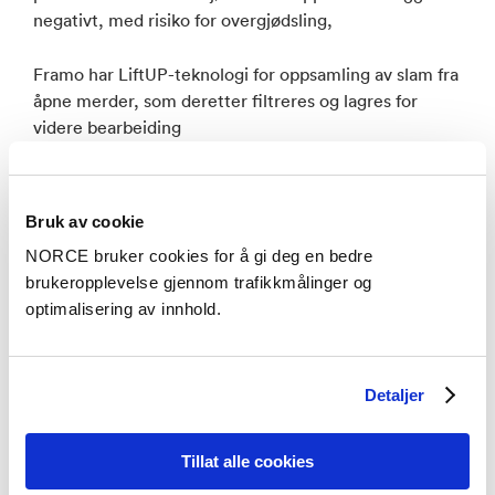
negativt, med risiko for overgjødsling,
Framo har LiftUP-teknologi for oppsamling av slam fra
åpne merder, som deretter filtreres og lagres for
videre bearbeiding
– Slam fra oppdrett er ressurser på avveie. Vi ser at
oppsamling av slam vil bli en stor industri både lokalt
Bruk av cookie
og internasjonalt i fremtiden. Framo har et sterkt
NORCE bruker cookies for å gi deg en bedre
fokus på å utvikle industrielle bærekraftige løsninger
brukeropplevelse gjennom trafikkmålinger og
og ønsker å bli en ledende aktør i dette markedet, sier
optimalisering av innhold.
Martijn Bergink, Business Unit President Pumping
Systems i Framo.Prosjektet har fått tittelen
AquaPhoenix og skal etter planen løpe over de neste
fire årene.
Detaljer
Ragn-Sells vil bidra med teknologi for å omdanne
Tillat alle cookies
slammet til fosfor som kan brukes som nye