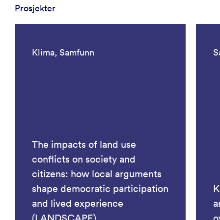
Prosjekter
Klima, Samfunn
S
The impacts of land use
conflicts on society and
citizens: how local arguments
shape democratic participation
K
and lived experience
a
(LANDSCAPE)
o