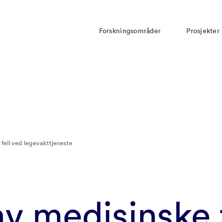
Forskningsområder
Prosjekter
feil ved legevakttjeneste
v medisinske f