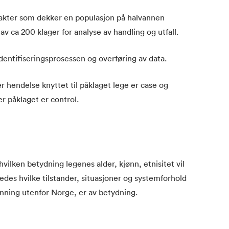
gevakter som dekker en populasjon på halvannen
v ca 200 klager for analyse av handling og utfall.
identifiseringsprosessen og overføring av data.
er hendelse knyttet til påklaget lege er case og
er påklaget er control.
hvilken betydning legenes alder, kjønn, etnisitet vil
ledes hvilke tilstander, situasjoner og systemforhold
danning utenfor Norge, er av betydning.