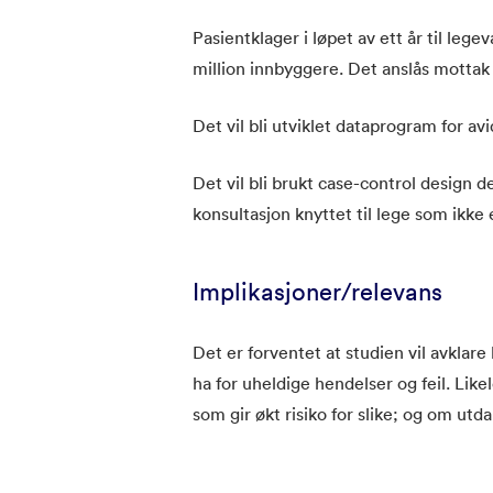
Pasientklager i løpet av ett år til le
million innbyggere. Det anslås mottak a
Det vil bli utviklet dataprogram for av
Det vil bli brukt case-control design d
konsultasjon knyttet til lege som ikke 
Implikasjoner/relevans
Det er forventet at studien vil avklare 
ha for uheldige hendelser og feil. Like
som gir økt risiko for slike; og om ut