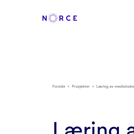
Forside
<
Prosjekter
<
Læring av medisinske 
Læring a