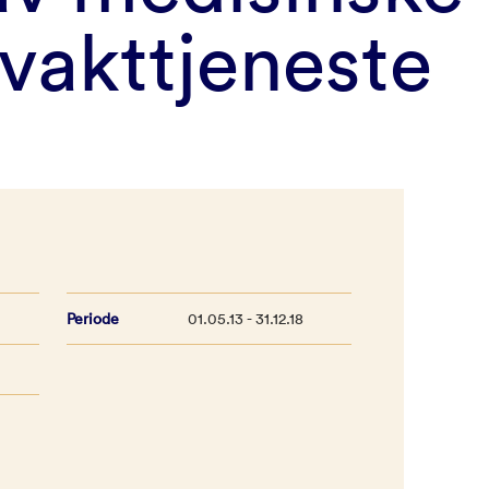
vakttjeneste
Periode
01.05.13 - 31.12.18