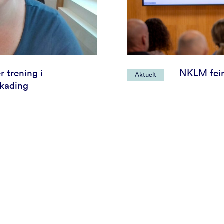
 trening i
NKLM feir
Aktuelt
skading