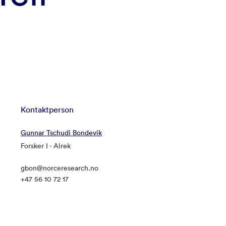
Kontaktperson
Gunnar Tschudi Bondevik
Forsker I - Alrek
gbon@norceresearch.no
+47 56 10 72 17