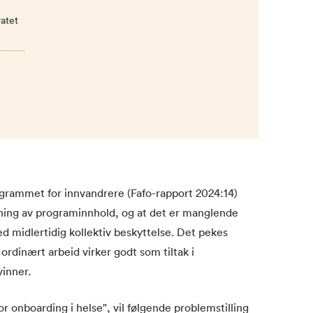
atet
grammet for innvandrere (Fafo-rapport 2024:14)
lpasning av programinnhold, og at det er manglende
ed midlertidig kollektiv beskyttelse. Det pekes
 ordinært arbeid virker godt som tiltak i
vinner.
r onboarding i helse", vil følgende problemstilling