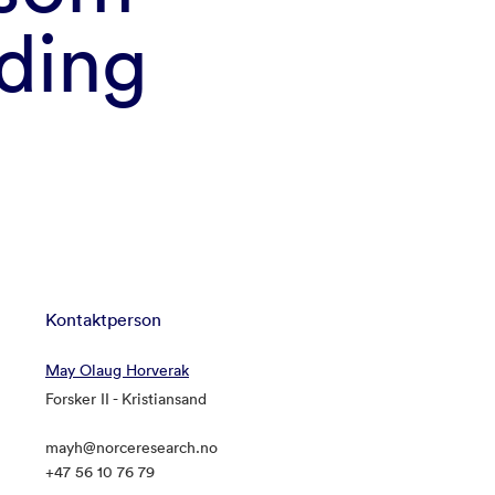
rding
Kontaktperson
May Olaug Horverak
Forsker II - Kristiansand
mayh@norceresearch.no
+47 56 10 76 79