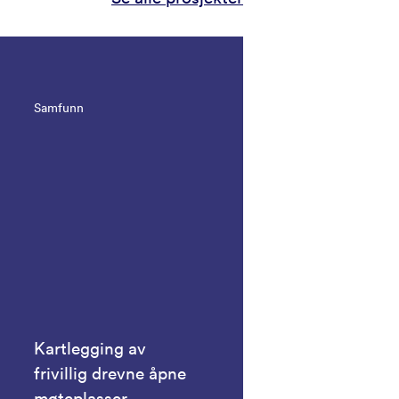
Samfunn
Kartlegging av
frivillig drevne åpne
møteplasser