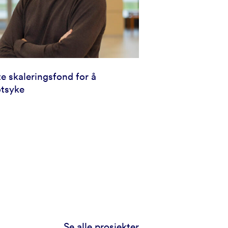
te skaleringsfond for å
otsyke
Se alle prosjekter