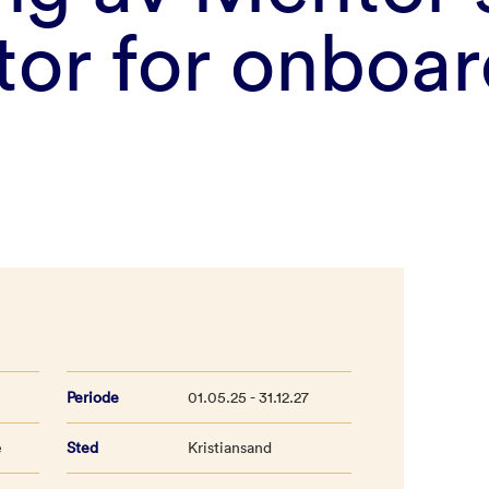
tor for onboa
Periode
01.05.25 - 31.12.27
e
Sted
Kristiansand