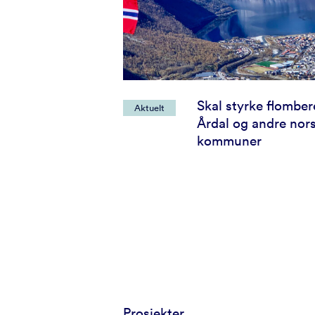
Skal styrke flombe
Aktuelt
Årdal og andre nor
kommuner
Prosjekter