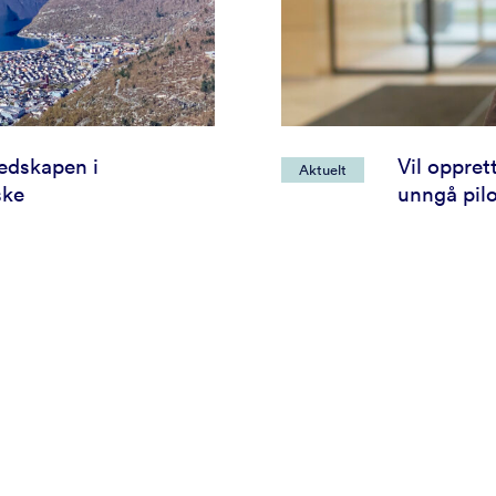
redskapen i
Vil oppret
Aktuelt
ske
unngå pil