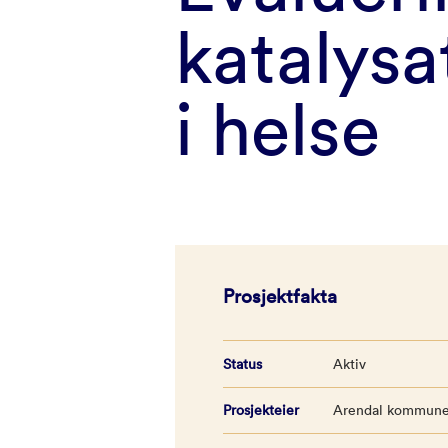
katalysa
i helse
Prosjektfakta
Status
Aktiv
Prosjekteier
Arendal kommun