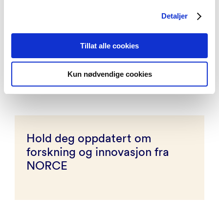
Detaljer
Aktuelt
Tillat alle cookies
Sju anbefalinger for mer sirkulær utnyttelse av
organiske råvarer i jordbruket
Kun nødvendige cookies
Hold deg oppdatert om
forskning og innovasjon fra
NORCE