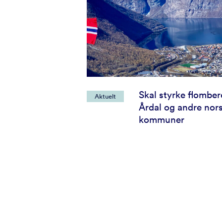
Skal styrke flombe
Aktuelt
Årdal og andre nor
kommuner