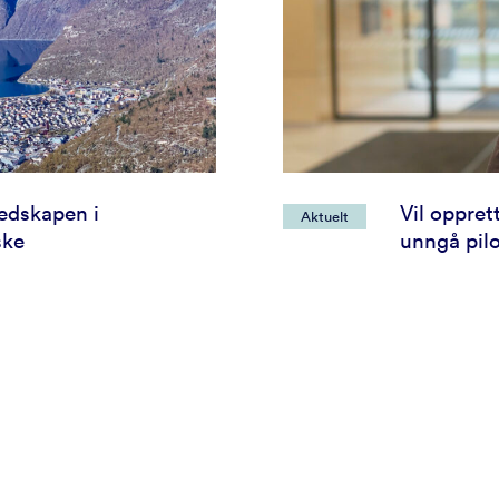
redskapen i
Vil oppret
Aktuelt
ske
unngå pil