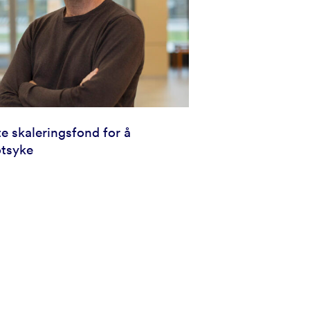
te skaleringsfond for å
otsyke