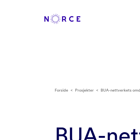
Forside
<
Prosjekter
<
BUA-nettverkets om
BUA-net