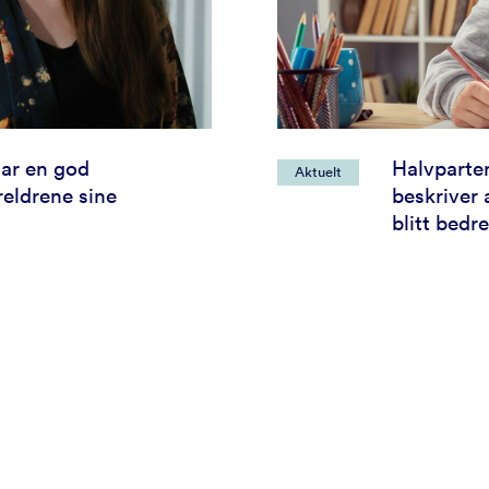
har en god
Halvparten
Aktuelt
oreldrene sine
beskriver
blitt bedr