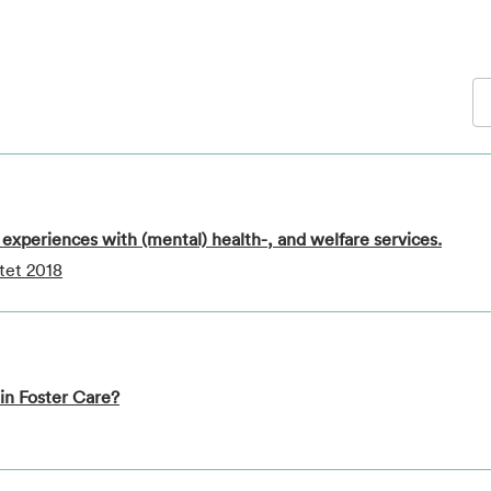
s experiences with (mental) health-, and welfare services.
tet 2018
in Foster Care?