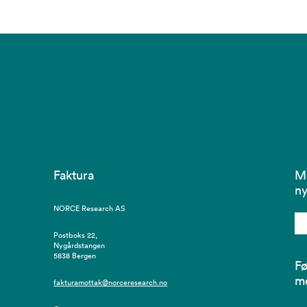
Faktura
M
ny
NORCE Research AS
Postboks 22,
Nygårdstangen
5838 Bergen
Fø
m
fakturamottak@norceresearch.no