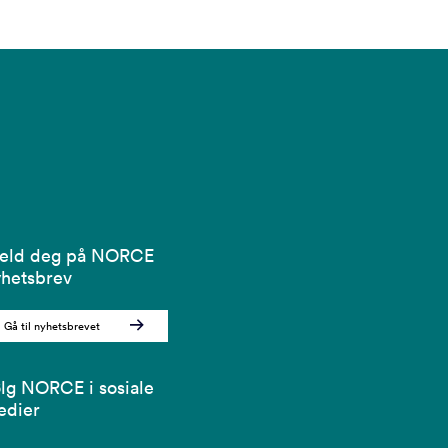
eld deg på NORCE
hetsbrev
Gå til nyhetsbrevet
lg NORCE i sosiale
edier