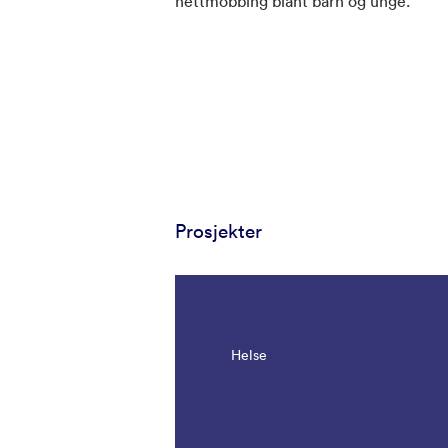
nettmobbing blant barn og unge.
Prosjekter
Helse