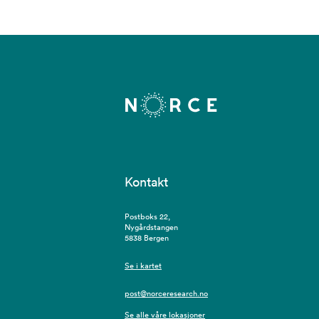
Kontakt
Postboks 22,
Nygårdstangen
5838 Bergen
Se i kartet
post@norceresearch.no
Se alle våre lokasjoner