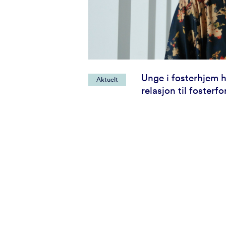
Unge i fosterhjem 
Aktuelt
relasjon til fosterf