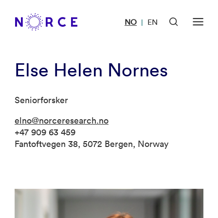
NO
EN
|
Else Helen Nornes
Seniorforsker
elno@norceresearch.no
+47 909 63 459
Fantoftvegen 38, 5072 Bergen, Norway