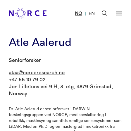
NO
EN
|
Atle Aalerud
Seniorforsker
ataa@norceresearch.no
+47 56 10 79 02
Jon Lilletuns vei 9 H, 3. etg, 4879 Grimstad,
Norway
Dr. Atle Aalerud er seniorforsker i DARWIN-
forskningsgruppen ved NORCE, med spesialisering i
robotikk, maskinsyn og sanntids romlige sensorsystemer som
LiDAR. Med en Ph.D. og en mastergrad i mekatronikk fra