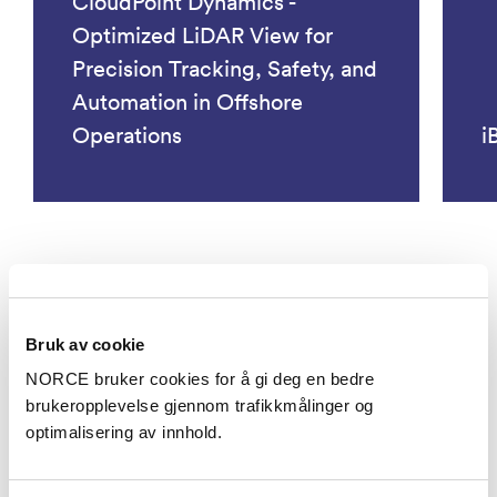
CloudPoint Dynamics -
Optimized LiDAR View for
Precision Tracking, Safety, and
Automation in Offshore
Operations
i
Se alle prosjekter
Bruk av cookie
NORCE bruker cookies for å gi deg en bedre
Aktuelt
brukeropplevelse gjennom trafikkmålinger og
optimalisering av innhold.