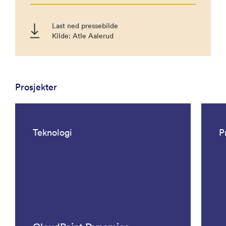
Last ned pressebilde
Kilde: Atle Aalerud
Prosjekter
Teknologi
P