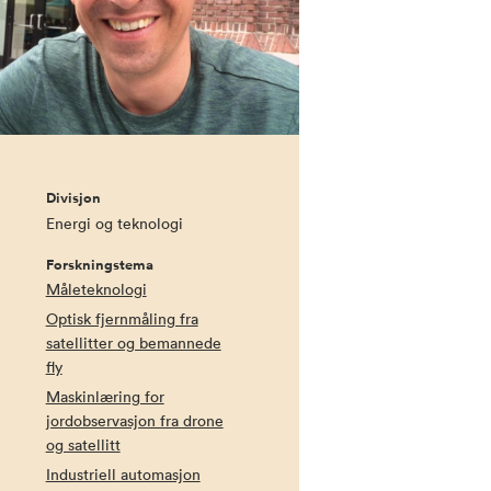
Divisjon
Energi og teknologi
Forskningstema
Måleteknologi
Optisk fjernmåling fra
satellitter og bemannede
fly
Maskinlæring for
jordobservasjon fra drone
og satellitt
Industriell automasjon