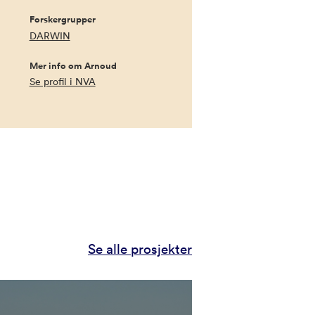
Forskergrupper
DARWIN
Mer info om Arnoud
Se profil i NVA
Se alle prosjekter