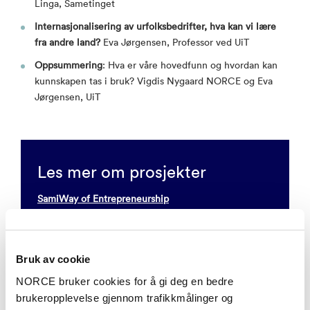
Linga, Sametinget
Internasjonalisering av urfolksbedrifter, hva kan vi lære
fra andre land?
Eva Jørgensen, Professor ved UiT
Oppsummering
: Hva er våre hovedfunn og hvordan kan
kunnskapen tas i bruk? Vigdis Nygaard NORCE og Eva
Jørgensen, UiT
Les mer om prosjekter
SamiWay of Entrepreneurship
Bruk av cookie
Prosjektet SamiWay er finansiert av Regionalt
Forskningsfond Arktis.
NORCE bruker cookies for å gi deg en bedre
brukeropplevelse gjennom trafikkmålinger og