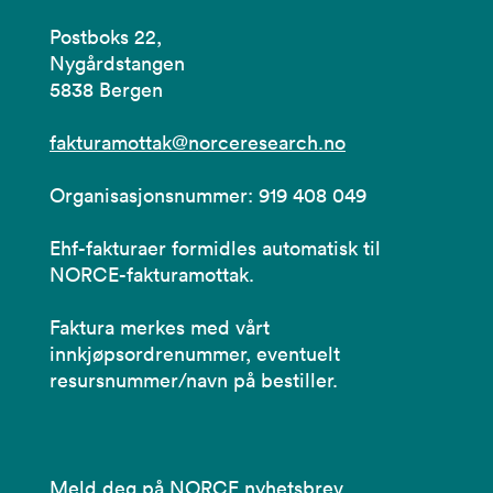
Postboks 22,
Nygårdstangen
5838 Bergen
fakturamottak@norceresearch.no
Organisasjonsnummer: 919 408 049
Ehf-fakturaer formidles automatisk til
NORCE-fakturamottak.
Faktura merkes med vårt
innkjøpsordrenummer, eventuelt
resursnummer/navn på bestiller.
Meld deg på NORCE nyhetsbrev