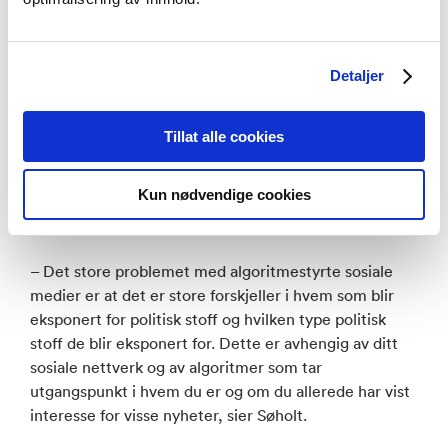
stoff om hva som skjer i verden.
– Sånn sett er dette et fint tiltak for å prøve å utjevne
Detaljer
sosiale forskjeller i hvem som har tilgang til og
benytter seg av slike medier, sier Søholt.
Tillat alle cookies
Han er likevel usikker på om dette tiltaket fører til at
flere bruker redaktørstyrte medier fremfor sosiale
Kun nødvendige cookies
medier for å holde seg oppdatert på hva som skjer i
verden.
– Det store problemet med algoritmestyrte sosiale
medier er at det er store forskjeller i hvem som blir
eksponert for politisk stoff og hvilken type politisk
stoff de blir eksponert for. Dette er avhengig av ditt
sosiale nettverk og av algoritmer som tar
utgangspunkt i hvem du er og om du allerede har vist
interesse for visse nyheter, sier Søholt.