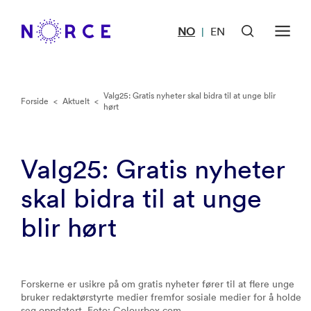
NO
EN
|
Valg25: Gratis nyheter skal bidra til at unge blir
Forside
<
Aktuelt
<
hørt
Valg25: Gratis nyheter
skal bidra til at unge
blir hørt
Forskerne er usikre på om gratis nyheter fører til at flere unge
bruker redaktørstyrte medier fremfor sosiale medier for å holde
seg oppdatert. Foto: Colourbox.com.