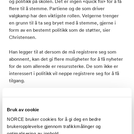
og politikk på skolen. Det er ingen «quick fix» for å få
flere til å stemme. Partiene og de som driver
valgkamp har den viktigste rollen. Velgerne trenger
en grunn til å ta seg bryet med å stemme, gjerne i
form av en bestemt politikk som de støtter, sier
Christensen.
Han legger til at dersom de må registrere seg som
abonnent, kan det gi flere muligheter for å få nyheter
for de som allerede er resurssterke. De som ikke er
interessert i politikk vil neppe registrere seg for å få
tilgang.
Fjerne økonomiske barrierer
Bruk av cookie
NORCE-forsker Rune Søholt mener det i
NORCE bruker cookies for å gi deg en bedre
utgangspunktet er bra å fjerne økonomiske barrierer
brukeropplevelse gjennom trafikkmålinger og
til medier slik at flere kan få tilgang til journalistisk
optimalisering av innhold.