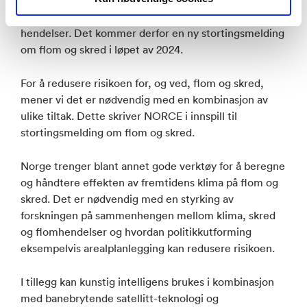
Politikken på flom og skred skal oppdateres slik at
samfunnet står bedre rustet i møte med fremtidige
hendelser. Det kommer derfor en ny stortingsmelding
om flom og skred i løpet av 2024.
For å redusere risikoen for, og ved, flom og skred,
mener vi det er nødvendig med en kombinasjon av
ulike tiltak. Dette skriver NORCE i innspill til
stortingsmelding om flom og skred.
Norge trenger blant annet gode verktøy for å beregne
og håndtere effekten av fremtidens klima på flom og
skred. Det er nødvendig med en styrking av
forskningen på sammenhengen mellom klima, skred
og flomhendelser og hvordan politikkutforming
eksempelvis arealplanlegging kan redusere risikoen.
I tillegg kan kunstig intelligens brukes i kombinasjon
med banebrytende satellitt-teknologi og