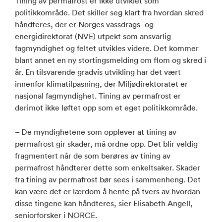
Tining av permafrost er ikke utviklet som
politikkområde. Det skiller seg klart fra hvordan skred
håndteres, der er Norges vassdrags- og
energidirektorat (NVE) utpekt som ansvarlig
fagmyndighet og feltet utvikles videre. Det kommer
blant annet en ny stortingsmelding om flom og skred i
år. En tilsvarende gradvis utvikling har det vært
innenfor klimatilpasning, der Miljødirektoratet er
nasjonal fagmyndighet. Tining av permafrost er
derimot ikke løftet opp som et eget politikkområde.
– De myndighetene som opplever at tining av
permafrost gir skader, må ordne opp. Det blir veldig
fragmentert når de som berøres av tining av
permafrost håndterer dette som enkeltsaker. Skader
fra tining av permafrost bør sees i sammenheng. Det
kan være det er lærdom å hente på tvers av hvordan
disse tingene kan håndteres, sier Elisabeth Angell,
seniorforsker i NORCE.