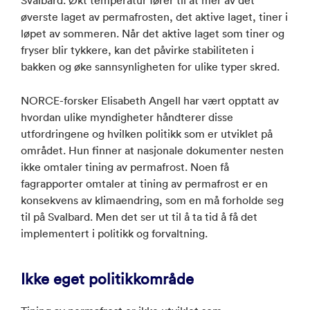
Svalbard. Økt temperatur fører til at mer av det
øverste laget av permafrosten, det aktive laget, tiner i
løpet av sommeren. Når det aktive laget som tiner og
fryser blir tykkere, kan det påvirke stabiliteten i
bakken og øke sannsynligheten for ulike typer skred.
NORCE-forsker Elisabeth Angell har vært opptatt av
hvordan ulike myndigheter håndterer disse
utfordringene og hvilken politikk som er utviklet på
området. Hun finner at nasjonale dokumenter nesten
ikke omtaler tining av permafrost. Noen få
fagrapporter omtaler at tining av permafrost er en
konsekvens av klimaendring, som en må forholde seg
til på Svalbard. Men det ser ut til å ta tid å få det
implementert i politikk og forvaltning.
Ikke eget politikkområde