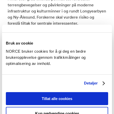
terrengbevegelser og påvirkninger på moderne
infrastruktur og kulturminner i og rundt Longyearbyen
og Ny-Ålesund. Forskerne skal vurdere risiko og
foreslå tiltak for sentrale interessenter.
Klimaendringene fører også til flere snøskred,
sørpeskred og løsmasseskred. I motsetning til tining
Bruk av cookie
av permafrost utløses ofte skred akutt og kan skade
NORCE bruker cookies for å gi deg en bedre
mennesker og materielle verdier. Hvert år tar
brukeropplevelse gjennom trafikkmålinger og
snøskred mange liv, og er en av de naturkatastrofene
optimalisering av innhold.
som tar flest menneskeliv her i landet. Etter to
alvorlige snøskred, i 2015 og i 2017, har det vært
omfattende skredsikring i Longyearbyen.
Detaljer
Ny Stortingsmelding om flom og
Tillat alle cookies
skred
Kun nødvendige cookies