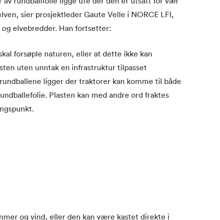
av rundballfolie ligge ute der den er utsatt for vær
i elven, sier prosjektleder Gaute Velle i NORCE LFI,
og elvebredder. Han fortsetter:
 skal forsøple naturen, eller at dette ikke kan
en uten unntak en infrastruktur tilpasset
 rundballene ligger der traktorer kan komme til både
rundballefolie. Plasten kan med andre ord fraktes
ingspunkt.
lommer og vind, eller den kan være kastet direkte i