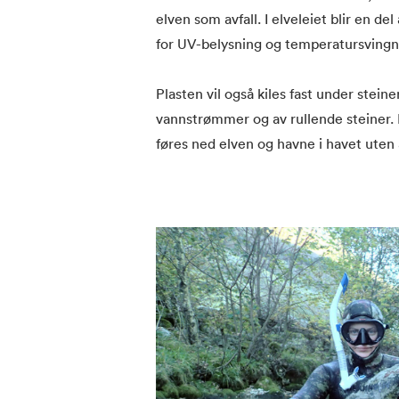
elven som avfall. I elveleiet blir en d
for UV-belysning og temperatursvingning
Plasten vil også kiles fast under steiner
vannstrømmer og av rullende steiner. P
føres ned elven og havne i havet uten 