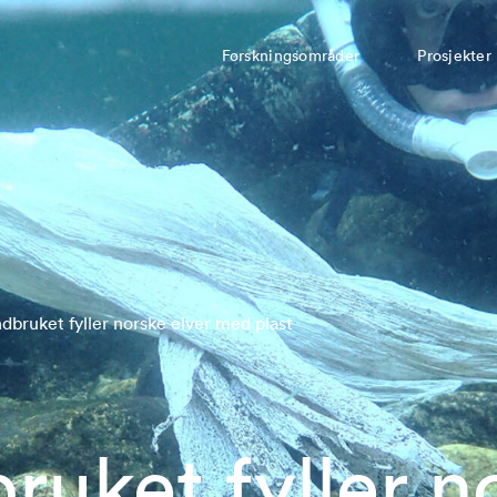
Forskningsområder
Prosjekter
dbruket fyller norske elver med plast
ruket fyller n