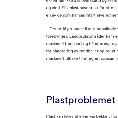
eksempel ikke å la overskudd og rester 
og vind. Slik plast havner alt for ofte 
en av de som har saumfart elvebunner 
– Det er få grunner til at rundballfolie
forebygges. Landbruksområder har nest
maskinell transport og håndtering, og
for håndtering av rundballer og brukt 
maskinelt tilbake til et egnet oppsaml
Plastproblemet
Plast kan føres til elver via bekker, f