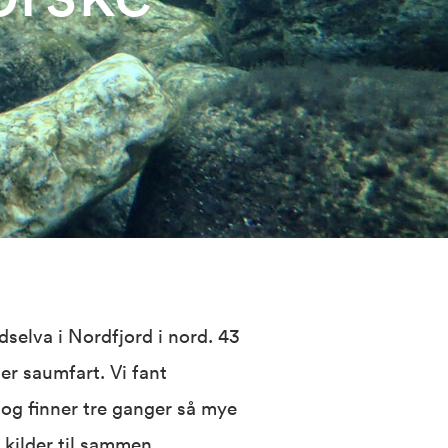
idselva i Nordfjord i nord. 43
er saumfart. Vi fant
e og finner tre ganger så mye
 kilder til sammen.