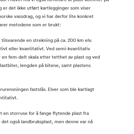
g er det ikke utført kartlegginger som viser
orske vassdrag, og vi har derfor lite konkret
larer metodene som er brukt:
r, tilsvarende en strekning på ca. 200 km elv.
ivt eller kvantitativt. Ved semi-kvantitativ
 en fem-delt skala etter tetthet av plast og ved
 plastbiter, lengden på bitene, samt plastens
rurensningen fastslås. Elver som ble kartlagt
titativt.
 en storruse for å fange flytende plast fra
r det også landbruksplast, men denne var nå