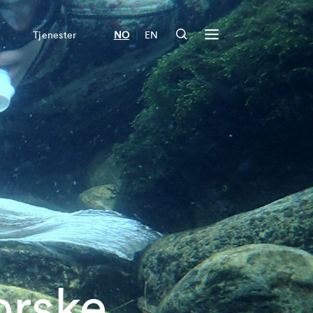
|
Tjenester
NO
EN
orske