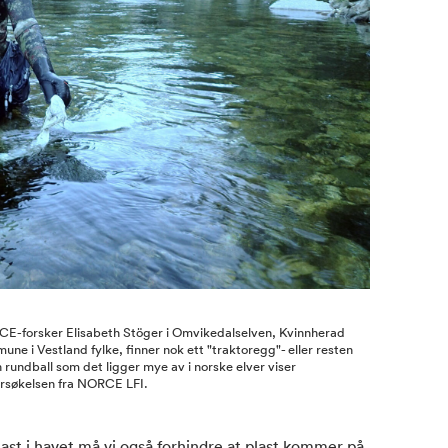
E-forsker Elisabeth Stöger i Omvikedalselven, Kvinnherad
ne i Vestland fylke, finner nok ett "traktoregg"- eller resten
 rundball som det ligger mye av i norske elver viser
rsøkelsen fra NORCE LFI.
st i havet må vi også forhindre at plast kommer på