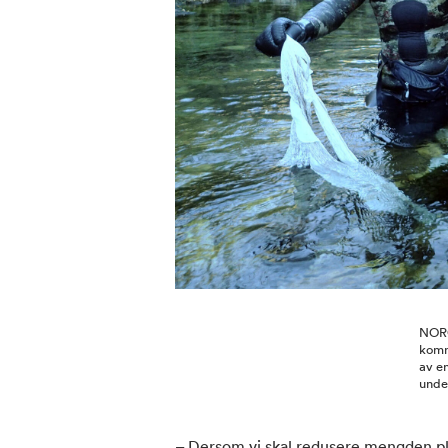
NORC
kommu
av en
unde
– Dersom vi skal redusere mengden pla