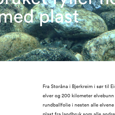
 med plast
Fra Storåna i Bjerkreim i sør til E
elver og 200 kilometer elvebunn 
rundballfolie i nesten alle elven
plast fra landbruk som alle andre