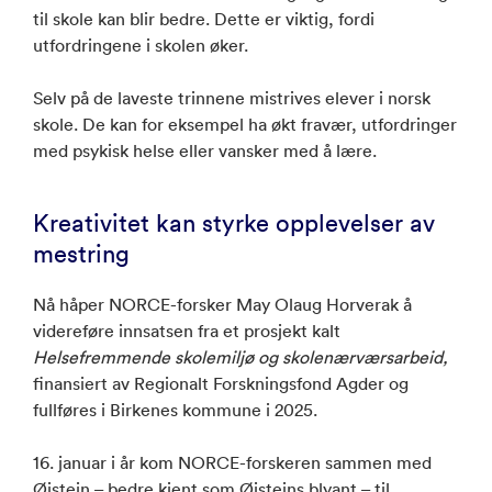
til skole kan blir bedre. Dette er viktig, fordi
utfordringene i skolen øker.
Selv på de laveste trinnene mistrives elever i norsk
skole. De kan for eksempel ha økt fravær, utfordringer
med psykisk helse eller vansker med å lære.
Kreativitet kan styrke opplevelser av
mestring
Nå håper NORCE-forsker May Olaug Horverak å
videreføre innsatsen fra et prosjekt kalt
Helsefremmende skolemiljø og skolenærværsarbeid,
finansiert av Regionalt Forskningsfond Agder og
fullføres i Birkenes kommune i 2025.
16. januar i år kom NORCE-forskeren sammen med
Øistein – bedre kjent som Øisteins blyant – til