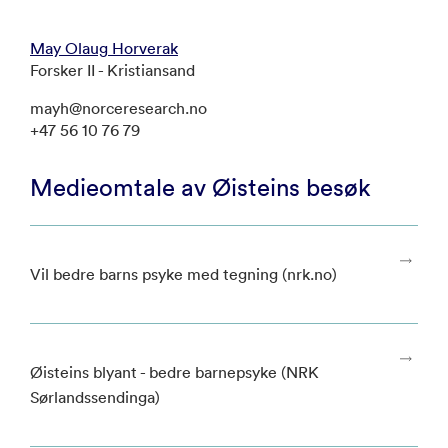
May Olaug Horverak
Forsker II - Kristiansand
mayh@norceresearch.no
+47 56 10 76 79
Medieomtale av Øisteins besøk
Vil bedre barns psyke med tegning (nrk.no)
Øisteins blyant - bedre barnepsyke (NRK
Sørlandssendinga)