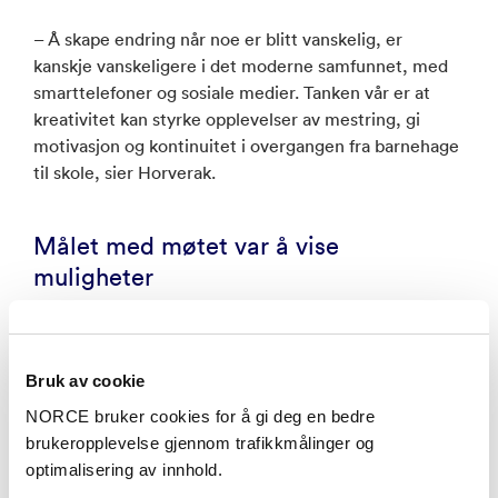
– Å skape endring når noe er blitt vanskelig, er
kanskje vanskeligere i det moderne samfunnet, med
smarttelefoner og sosiale medier. Tanken vår er at
kreativitet kan styrke opplevelser av mestring, gi
motivasjon og kontinuitet i overgangen fra barnehage
til skole, sier Horverak.
Målet med møtet var å vise
muligheter
Øistein hadde også en presentasjon for ansatte i
kommunen i et møte på ettermiddagen. Både ledere
fra flere enheter, PPT-ansatte og kommunalsjef for
Bruk av cookie
oppvekst var med.
NORCE bruker cookies for å gi deg en bedre
brukeropplevelse gjennom trafikkmålinger og
Siste økt var i kommunens Nettverk for trygge
optimalisering av innhold.
voksne, som inkluderer representanter fra barnehager