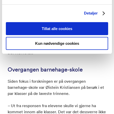
og skoler. De møtes jevnlig for å drøfte arbeid med
psykososialt miljø. Målet med møtet var å vise
Detaljer
muligheter til å jobbe med ulike kreative teknikker,
inspirert av Øistein, i eventuelle fremtidige prosjekt.
Tillat alle cookies
– Vi fikk muligheten til å prøve ut ulike teknikker, som
å tegne profil av hverandre med to hender, og vi fikk
Kun nødvendige cookies
inspirasjon til nye måter å jobbe med kreativitet på,
sier Horverak.
Overgangen barnehage-skole
Siden fokus i forskningen er på overgangen
barnehage-skole var Øistein Kristiansen på besøk i et
par klasser på de laveste trinnene.
– Ut fra responsen fra elevene skulle vi gjerne ha
kommet innom alle klasser. Det var det dessverre ikke