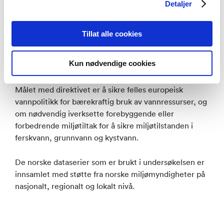
Detaljer
Norges ratifisering av EUs rammedirektiv for vann
gjennom den norske vannforskriften i 2006 har bidratt
til å videreføre og øke overvåkingsaktivitet av
Tillat alle cookies
ferskvann i Norge.
Kun nødvendige cookies
Rammedirektivet for vann er et av EUs viktigste og
mest omfattende miljødirektiv innen vannforvaltning.
Målet med direktivet er å sikre felles europeisk
vannpolitikk for bærekraftig bruk av vannressurser, og
om nødvendig iverksette forebyggende eller
forbedrende miljøtiltak for å sikre miljøtilstanden i
ferskvann, grunnvann og kystvann.
De norske dataserier som er brukt i undersøkelsen er
innsamlet med støtte fra norske miljømyndigheter på
nasjonalt, regionalt og lokalt nivå.