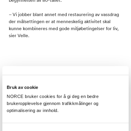
begynnelsen av 80-tallet.
– Vi jobber blant annet med restaurering av vassdrag
der målsettingen er at menneskelig aktivitet skal
kunne kombineres med gode miljøbetingelser for liv,
sier Velle.
EUs vanndirektiv
Bruk av cookie
NORCE bruker cookies for å gi deg en bedre
På europeisk nivå er det satt i gang en rekke tiltak for
brukeropplevelse gjennom trafikkmålinger og
å bevare økosystemet, blant annet gjennom et eget
optimalisering av innhold.
rammedirektiv for vann, hvor medlemslandene har
forpliktet seg til å overvåke ferskvann og arbeide for å
bruke vannressursene på en bærekraftig måte.