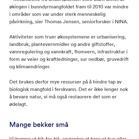
økingen i bunndyrmangfoldet fram til 2010 var mindre
i områder som var under sterk menneskelig
påvirkning, sier Thomas Jensen, seniorforsker i NINA.
Aktiviteter som truer økosystemene er urbanisering,
landbruk, plantevernmidler og andre giftstoffer,
vannregulering og vannkraft, flomvern, infrastruktur i
form av veier og kraftledninger, sur nedbør, gruvedrift
og klimaendringer.
Det brukes derfor mye ressurser på å hindre tap av
biologisk mangfold i ferskvann. Det er ikke lenger nok
å bevare natur, vi må også restaurere det som er
ødelagt.
Mange bekker små
Vi bygger ut bit-for-bit, og tenker at bare et hus eller