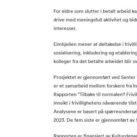
For eldre som slutter i betalt arbeid k
drive med meningsfull aktivitet og bidr
interesser.
Eimhjellen mener at deltakelse i frivil
sosialisering, inkludering og etablerin
kolleger fra det betalte arbeidet blir s
Prosjektet er gjennomført ved Senter fo
er et samarbeid mellom forskere fra I
Rapporten "Tilbake til normalen? Friv
innsikt i frivillighetens nåværende til
Analysene er basert på spørreundersø
2023. De fem siste er gjennomført av S
Rapporten er finansiert av Kulturdep