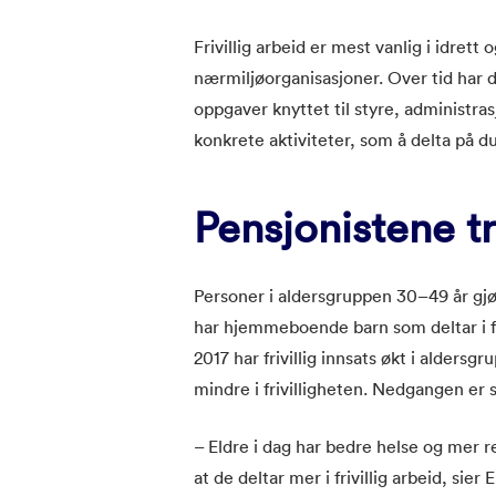
Frivillig arbeid er mest vanlig i idrett
nærmiljøorganisasjoner. Over tid har de
oppgaver knyttet til styre, administrasj
konkrete aktiviteter, som å delta på d
Pensjonistene trå
Personer i aldersgruppen 30–49 år gjør 
har hjemmeboende barn som deltar i fri
2017 har frivillig innsats økt i aldersg
mindre i frivilligheten. Nedgangen er
– Eldre i dag har bedre helse og mer r
at de deltar mer i frivillig arbeid, sier 