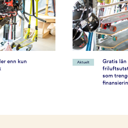
Mer enn kun
Gratis lån
Aktuelt
k
friluftsuts
som trenge
finansieri