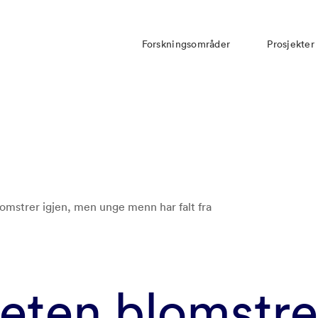
Forskningsområder
Prosjekter
blomstrer igjen, men unge menn har falt fra
gheten blomstre