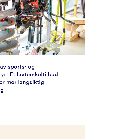
 av sports- og
tyr: Et lavterskeltilbud
r mer langsiktig
ng