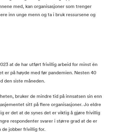
mennene med, kan organisasjoner som trenger
uttere inn unge menn og ta i bruk ressursene og
23 at de har utført frivillig arbeid for minst én
vået er på høyde med før pandemien. Nesten 40
eid den siste måneden.
igheten, bruker de mindre tid på innsatsen sin enn
asjementet sitt på flere organisasjoner. Jo eldre
er det at de synes det er viktig å gjøre frivillig
ngre respondenter svarer i større grad at de er
e jobber frivillig for.