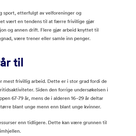
 og sport, etterfulgt av velforeninger og
t vært en tendens til at færre frivillige gjør
on og annen drift. Flere gjør arbeid knyttet til
ugnad, være trener eller samle inn penger.
r til
mest frivillig arbeid. Dette er i stor grad fordi de
tidsaktiviteter. Siden den forrige undersøkelsen i
ruppen 67-79 år, mens de i alderen 16–29 år deltar
 større blant unge menn enn blant unge kvinner.
essurser enn tidligere. Dette kan være grunnen til
Eimhjellen.