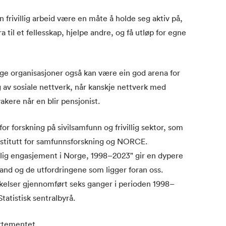
an frivillig arbeid være en måte å holde seg aktiv på,
a til et fellesskap, hjelpe andre, og få utløp for egne
lige organisasjoner også kan være ein god arena for
g av sosiale nettverk, når kanskje nettverk med
vakere når en blir pensjonist.
r forskning på sivilsamfunn og frivillig sektor, som
nstitutt for samfunnsforskning og NORCE.
illig engasjement i Norge, 1998–2023" gir en dypere
stand og de utfordringene som ligger foran oss.
kelser gjennomført seks ganger i perioden 1998–
tatistisk sentralbyrå.
artementet.