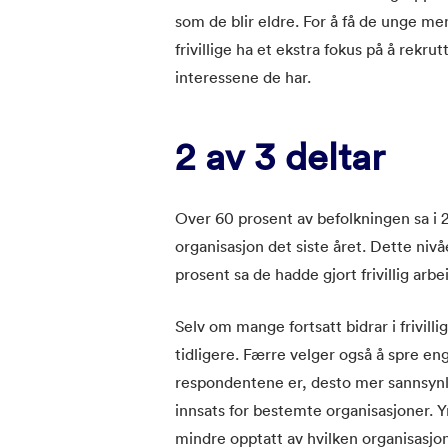
som de blir eldre. For å få de unge 
frivillige ha et ekstra fokus på å rekr
interessene de har.
2 av 3 deltar
Over 60 prosent av befolkningen sa i 20
organisasjon det siste året. Dette ni
prosent sa de hadde gjort frivillig arb
Selv om mange fortsatt bidrar i frivill
tidligere. Færre velger også å spre eng
respondentene er, desto mer sannsynlig 
innsats for bestemte organisasjoner. Y
mindre opptatt av hvilken organisasjon d