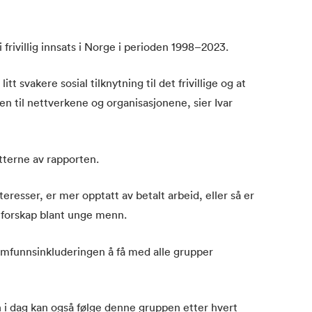
 frivillig innsats i Norge i perioden 1998–2023.
t svakere sosial tilknytning til det frivillige og at
n til nettverkene og organisasjonene, sier Ivar
tterne av rapporten.
teresser, er mer opptatt av betalt arbeid, eller så er
enforskap blant unge menn.
samfunnsinkluderingen å få med alle grupper
 i dag kan også følge denne gruppen etter hvert