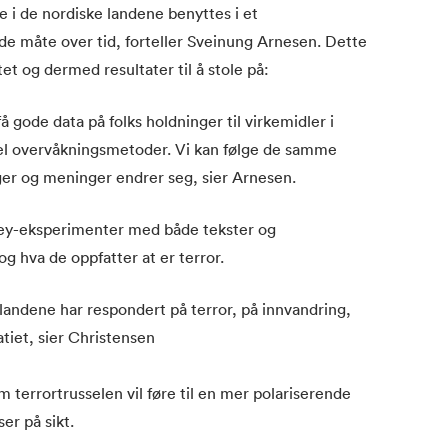
i de nordiske landene benyttes i et
nde måte over tid, forteller Sveinung Arnesen. Dette
et og dermed resultater til å stole på:
gode data på folks holdninger til virkemidler i
pel overvåkningsmetoder. Vi kan følge de samme
ger og meninger endrer seg, sier Arnesen.
vey-eksperimenter med både tekster og
og hva de oppfatter at er terror.
landene har respondert på terror, på innvandring,
tiet, sier Christensen
m terrortrusselen vil føre til en mer polariserende
er på sikt.