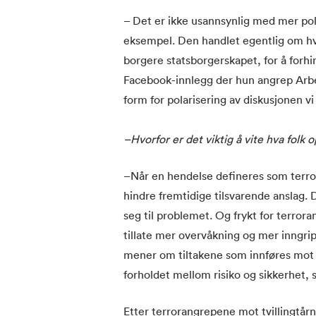
– Det er ikke usannsynlig med mer pola
eksempel. Den handlet egentlig om hv
borgere statsborgerskapet, for å forhi
Facebook-innlegg der hun angrep Arbeid
form for polarisering av diskusjonen vi 
–Hvorfor er det viktig å vite hva folk 
–Når en hendelse defineres som terror 
hindre fremtidige tilsvarende anslag. 
seg til problemet. Og frykt for terroran
tillate mer overvåkning og mer inngripe
mener om tiltakene som innføres mot te
forholdet mellom risiko og sikkerhet, 
Etter terrorangrepene mot tvillingtå