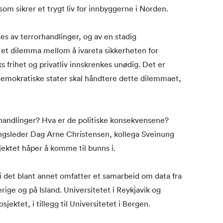
om sikrer et trygt liv for innbyggerne i Norden.
s av terrorhandlinger, og av en stadig
 et dilemma mellom å ivareta sikkerheten for
s frihet og privatliv innskrenkes unødig. Det er
mokratiske stater skal håndtere dette dilemmaet,
rhandlinger? Hva er de politiske konsekvensene?
ngsleder Dag Arne Christensen, kollega Sveinung
jektet håper å komme til bunns i.
i det blant annet omfatter et samarbeid om data fra
ge og på Island. Universitetet i Reykjavik og
jektet, i tillegg til Universitetet i Bergen.