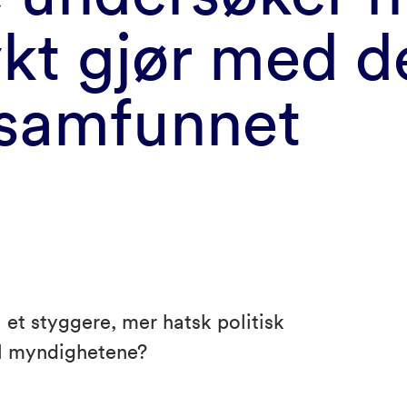
ykt gjør med d
samfunnet
l et styggere, mer hatsk politisk
til myndighetene?