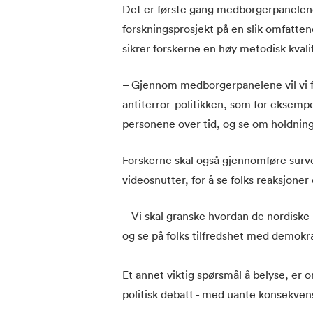
Det er første gang medborgerpanelene 
forskningsprosjekt på en slik omfatte
sikrer forskerne en høy metodisk kvalit
– Gjennom medborgerpanelene vil vi få 
antiterror-politikken, som for eksem
personene over tid, og se om holdnin
Forskerne skal også gjennomføre sur
videosnutter, for å se folks reaksjoner 
– Vi skal granske hvordan de nordiske 
og se på folks tilfredshet med demokra
Et annet viktig spørsmål å belyse, er o
politisk debatt - med uante konsekvens