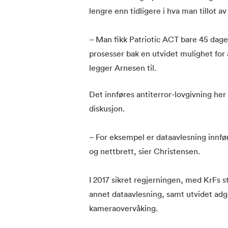
lengre enn tidligere i hva man tillot a
– Man fikk Patriotic ACT bare 45 dager
prosesser bak en utvidet mulighet for
legger Arnesen til.
Det innføres antiterror-lovgivning he
diskusjon.
– For eksempel er dataavlesning innfør
og nettbrett, sier Christensen.
I 2017 sikret regjerningen, med KrFs ste
annet dataavlesning, samt utvidet adg
kameraovervåking.