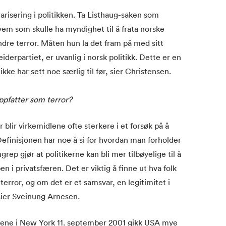
risering i politikken. Ta Listhaug-saken som
em som skulle ha myndighet til å frata norske
ndre terror. Måten hun la det fram på med sitt
erpartiet, er uvanlig i norsk politikk. Dette er en
ikke har sett noe særlig til før, sier Christensen.
oppfatter som terror?
blir virkemidlene ofte sterkere i et forsøk på å
Definisjonen har noe å si for hvordan man forholder
grep gjør at politikerne kan bli mer tilbøyelige til å
n i privatsfæren. Det er viktig å finne ut hva folk
rror, og om det er et samsvar, en legitimitet i
sier Sveinung Arnesen.
rnene i New York 11. september 2001 gikk USA mye