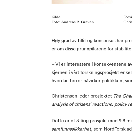
Kilde:
Fors
Foto: Andreas R. Graven
Chri
Høy grad av tillit og konsensus har pr
er om disse grunnpilarene for stabilit
– Vi er interessere i konsekvensene av
kjernen i vårt forskningsprosjekt enkel
hvordan terror påvirker politikken, s
Christensen leder prosjektet
The Chal
analysis of citizens’ reactions, policy 
Dette er et 3-årig prosjekt med 9,8 mil
samfunnssikkerhet
, som NordForsk ad