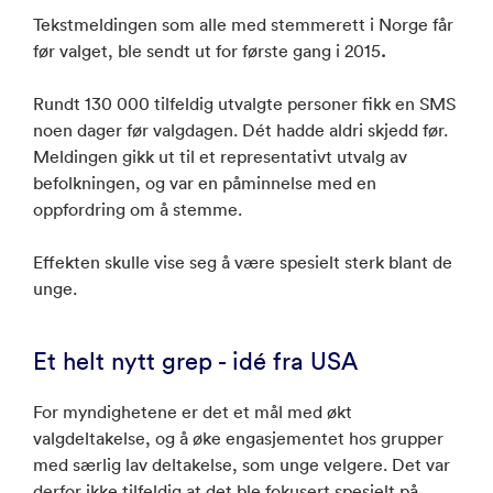
Tekstmeldingen som alle med stemmerett i Norge får
før valget, ble sendt ut for første gang i 2015
.
Rundt 130 000 tilfeldig utvalgte personer fikk en SMS
noen dager før valgdagen. Dét hadde aldri skjedd før.
Meldingen gikk ut til et representativt utvalg av
befolkningen, og var en påminnelse med en
oppfordring om å stemme.
Effekten skulle vise seg å være spesielt sterk blant de
unge.
Et helt nytt grep - idé fra USA
For myndighetene er det et mål med økt
valgdeltakelse, og å øke engasjementet hos grupper
med særlig lav deltakelse, som unge velgere. Det var
derfor ikke tilfeldig at det ble fokusert spesielt på