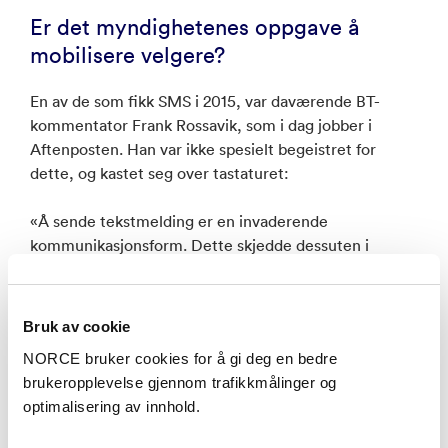
Er det myndighetenes oppgave å
mobilisere velgere?
En av de som fikk SMS i 2015, var daværende BT-
kommentator Frank Rossavik, som i dag jobber i
Aftenposten. Han var ikke spesielt begeistret for
dette, og kastet seg over tastaturet:
«Å sende tekstmelding er en invaderende
kommunikasjonsform. Dette skjedde dessuten i
helgen. Jeg ble irritert»,
skrev Rossavik i BT
den 17.
september 2015.
Bruk av cookie
Det var valg.no som stod som avsender, de fikk knapt
NORCE bruker cookies for å gi deg en bedre
noen negative tilbakemeldinger, minnes valgforsker
brukeropplevelse gjennom trafikkmålinger og
Dag Arne Christensen.
optimalisering av innhold.
– Det som stod i meldingen var en oppfordring: om å