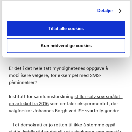
huske å stemme, sier han.
Detaljer
– I USA hadde de brukt dette mye mer ekstremt, jeg
husker ett eksempel der det stod i en melding at man
Tillat alle cookies
ville offentliggjøre lister etter valget som viste hvem
som hadde stemt. Det hadde selvfølgelig aldri gått i
Kun nødvendige cookies
Norge, noe slikt ville verken vi eller myndighetene
gjennomført, legger Christensen til.
Er det i det hele tatt myndighetenes oppgave å
mobilisere velgere, for eksempel med SMS-
påminnelser?
Institutt for samfunnsforskning
stiller selv spørsmålet i
en artikkel fra 2016
som omtaler eksperimentet, der
valgforsker Johannes Bergh ved ISF svarte følgende:
– I et demokrati er jo retten til ikke å stemme også
viktig. Imidlertid er det slik at skjevheten som oppstår