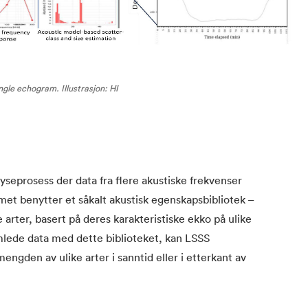
ingle echogram. Illustrasjon: HI
seprosess der data fra flere akustiske frekvenser
met benytter et såkalt akustisk egenskapsbibliotek –
e arter, basert på deres karakteristiske ekko på ulike
lede data med dette biblioteket, kan LSSS
ngden av ulike arter i sanntid eller i etterkant av