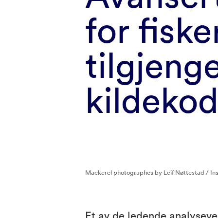
for fiske
tilgjeng
kildeko
Mackerel photographes by Leif Nøttestad / Ins
Et av de ledende analysever