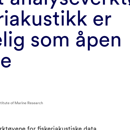
riakustikk er
elig som åpen
de
titute of Marine Research
ktøyene for fiskeriakustiske data,