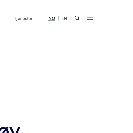
|
Tjenester
NO
EN
tøy