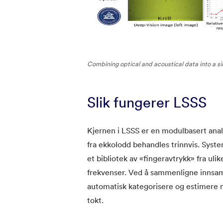
Combining optical and acoustical
data into a s
Slik fungerer LSSS
Kjernen i LSSS er en modulbasert analy
fra ekkolodd behandles trinnvis. Syste
et bibliotek av «fingeravtrykk» fra ulik
frekvenser. Ved å sammenligne innsam
automatisk kategorisere og estimere me
tokt.