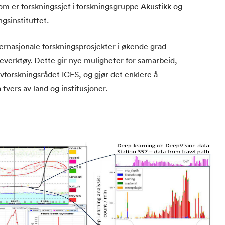
som er forskningssjef i forskningsgruppe Akustikk og
gsinstituttet.
ternasjonale forskningsprosjekter i økende grad
everktøy. Dette gir nye muligheter for samarbeid,
avforskningsrådet ICES, og gjør det enklere å
vers av land og institusjoner.