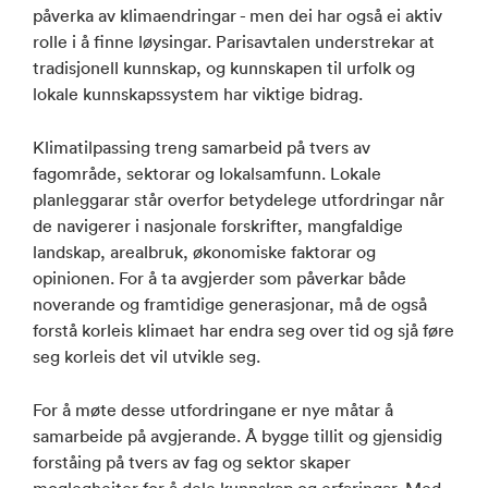
påverka av klimaendringar - men dei har også ei aktiv
rolle i å finne løysingar. Parisavtalen understrekar at
tradisjonell kunnskap, og kunnskapen til urfolk og
lokale kunnskapssystem har viktige bidrag.
Klimatilpassing treng samarbeid på tvers av
fagområde, sektorar og lokalsamfunn. Lokale
planleggarar står overfor betydelege utfordringar når
de navigerer i nasjonale forskrifter, mangfaldige
landskap, arealbruk, økonomiske faktorar og
opinionen. For å ta avgjerder som påverkar både
noverande og framtidige generasjonar, må de også
forstå korleis klimaet har endra seg over tid og sjå føre
seg korleis det vil utvikle seg.
For å møte desse utfordringane er nye måtar å
samarbeide på avgjerande. Å bygge tillit og gjensidig
forståing på tvers av fag og sektor skaper
moglegheiter for å dele kunnskap og erfaringar. Med