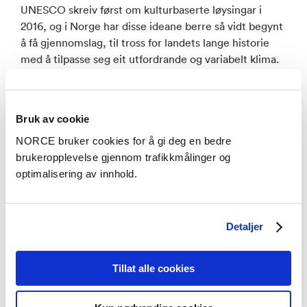
UNESCO skreiv først om kulturbaserte løysingar i
2016, og i Norge har disse ideane berre så vidt begynt
å få gjennomslag, til tross for landets lange historie
med å tilpasse seg eit utfordrande og variabelt klima.
Norsk kulturarv rommar uvurderleg lærdom for
moderne klimatilpassing. Klimathon 2024 utforska
korleis kulturarv kan tene som ein ressurs for
Bruk av cookie
klimatilpassing, og fremme både samfunnets
motstandskraft og langsiktig planlegging. Temaet
NORCE bruker cookies for å gi deg en bedre
skapte også eit rom for samarbeid mellom sektorar
brukeropplevelse gjennom trafikkmålinger og
som kanskje ikkje vanlegvis kryssar kvarandre, og
optimalisering av innhold.
gjorde veg for innovative løysningar.
Denne rapporten gir ein oversikt over Klimathon-
Detaljer
metodikken, og beskriver korleis den skil seg frå
tradisjonelle hackathons og korleis den ble brukt i
Tillat alle cookies
Haugesund. Den framhevar ideane til kvar
arbeidsgruppe, dei kulturbaserte løysningane definert
av deltakarane, og innsikt i samarbeidsprosessen.