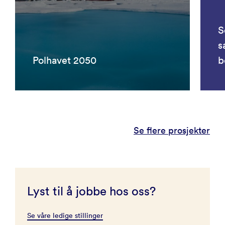
S
s
Polhavet 2050
b
Se flere prosjekter
Lyst til å jobbe hos oss?
Se våre ledige stillinger