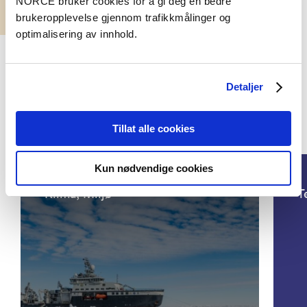
NORCE bruker cookies for å gi deg en bedre
brukeropplevelse gjennom trafikkmålinger og
optimalisering av innhold.
Detaljer
Tillat alle cookies
Prosjekter
Kun nødvendige cookies
Klima, Miljø
T