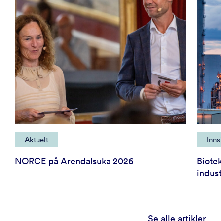
Aktuelt
Inns
NORCE på Arendalsuka 2026
Biote
indust
Se alle artikler