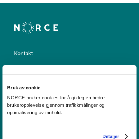
Kontakt
Postboks 22,
Nygårdstangen
5838 Bergen
Bruk av cookie
NORCE bruker cookies for å gi deg en bedre
Se i kartet
brukeropplevelse gjennom trafikkmålinger og
optimalisering av innhold.
post@norceresearch.no
Se alle våre lokasjoner
Detaljer