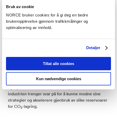
alternativ enn å finne og utvikle nye reservoarer, og
Bruk av cookie
dermed redusere barrierene for å få realisert CO
2
NORCE bruker cookies for å gi deg en bedre
lagring på stor skala.
brukeropplevelse gjennom trafikkmålinger og
optimalisering av innhold.
InjectWell prosjektet skal gjennom dedikerte
eksperimentelle studier og numeriske vurderinger
søke å belyse og bedre forstå hvilke parametere som
Detaljer
kan være kritiske for brønnintegritet og injektivitet
under CO
injeksjon i trykkreduserte hydrokarbon
2
reservoarer (THP). I tillegg skal ulike kommersielle
Tillat alle cookies
simuleringsverktøy testes og vurderes opp mot
eksperimentelle data og for å koble brønn- og
Kun nødvendige cookies
reservoarmodell. Usikkerheten rundt brønnintegritet
og injektivitet i THP er sentrale spørsmål som
industrien trenger svar på for å kunne modne sine
strategier og akselerere gjenbruk av slike reservoarer
for CO
-lagring.
2