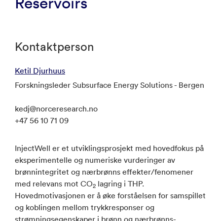
Reservoirs
Kontaktperson
Ketil Djurhuus
Forskningsleder Subsurface Energy Solutions - Bergen
kedj@norceresearch.no
+47 56 10 71 09
InjectWell er et utviklingsprosjekt med hovedfokus på
eksperimentelle og numeriske vurderinger av
brønnintegritet og nærbrønns effekter/fenomener
med relevans mot CO
lagring i THP.
2
Hovedmotivasjonen er å øke forståelsen for samspillet
og koblingen mellom trykkresponser og
strømningsegenskaper i brønn og nærbrønns-