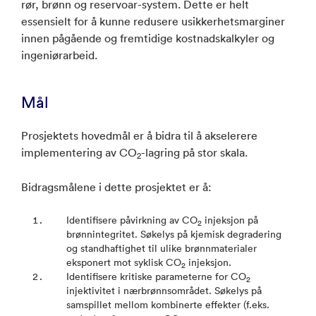
rør, brønn og reservoar-system. Dette er helt
essensielt for å kunne redusere usikkerhetsmarginer
innen pågående og fremtidige kostnadskalkyler og
ingeniørarbeid.
Mål
Prosjektets hovedmål er å bidra til å akselerere
implementering av CO
-lagring på stor skala.
2
Bidragsmålene i dette prosjektet er å:
Identifisere påvirkning av CO
injeksjon på
2
brønnintegritet. Søkelys på kjemisk degradering
og standhaftighet til ulike brønnmaterialer
eksponert mot syklisk CO
injeksjon.
2
Identifisere kritiske parameterne for CO
2
injektivitet i nærbrønnsområdet. Søkelys på
samspillet mellom kombinerte effekter (f.eks.