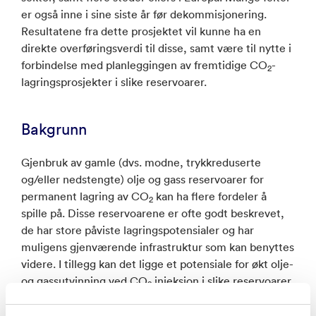
er også inne i sine siste år før dekommisjonering.
Resultatene fra dette prosjektet vil kunne ha en
direkte overføringsverdi til disse, samt være til nytte i
forbindelse med planleggingen av fremtidige CO
-
2
lagringsprosjekter i slike reservoarer.
Bakgrunn
Gjenbruk av gamle (dvs. modne, trykkreduserte
og/eller nedstengte) olje og gass reservoarer for
permanent lagring av CO
kan ha flere fordeler å
2
spille på. Disse reservoarene er ofte godt beskrevet,
de har store påviste lagringspotensialer og har
muligens gjenværende infrastruktur som kan benyttes
videre. I tillegg kan det ligge et potensiale for økt olje-
og gassutvinning ved CO
injeksjon i slike reservoarer.
2
På grunn av disse fordelene med flere, kan derfor CO
2
lagring i gamle olje og gass felter være et gunstigere