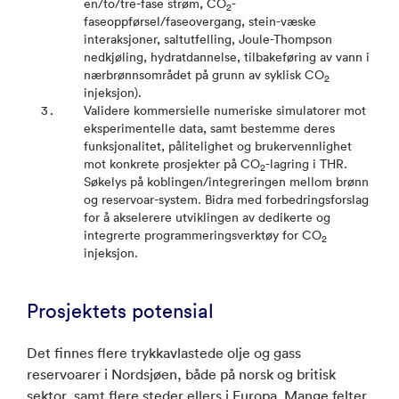
en/to/tre-fase strøm, CO
-
2
faseoppførsel/faseovergang, stein-væske
interaksjoner, saltutfelling, Joule-Thompson
nedkjøling, hydratdannelse, tilbakeføring av vann i
nærbrønnsområdet på grunn av syklisk CO
2
injeksjon).
Validere kommersielle numeriske simulatorer mot
eksperimentelle data, samt bestemme deres
funksjonalitet, pålitelighet og brukervennlighet
mot konkrete prosjekter på CO
-lagring i THR.
2
Søkelys på koblingen/integreringen mellom brønn
og reservoar-system. Bidra med forbedringsforslag
for å akselerere utviklingen av dedikerte og
integrerte programmeringsverktøy for CO
2
injeksjon.
Prosjektets potensial
Det finnes flere trykkavlastede olje og gass
reservoarer i Nordsjøen, både på norsk og britisk
sektor, samt flere steder ellers i Europa. Mange felter