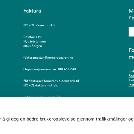
Faktura
M
ny
NORCE Research AS
Postboks 22,
Nygårdstangen
5838 Bergen
Fø
m
fakturamottak@norceresearch.no
Organisasjonsnummer: 919 408 049
Lin
Fa
Twi
Ehf-fakturaer formidles automatisk til
Ins
NORCE-fakturamottak.
Faktura merkes med vårt
innkjøpsordrenummer, eventuelt
resursnummer/navn på bestiller.
å gi deg en bedre brukeropplevelse gjennom trafikkmålinger og 