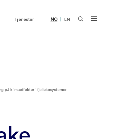
|
Tjenester
NO
EN
g på klimaeffekter i fjelløkosystemer.
Lake