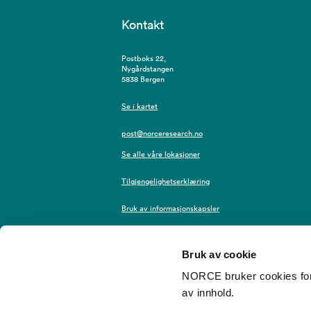
Kontakt
Postboks 22,
Nygårdstangen
5838 Bergen
Se i kartet
post@norceresearch.no
Se alle våre lokasjoner
Tilgjengelighetserklæring
Bruk av informasjonskapsler
Personvern i NORCE
Bruk av cookie
NORCE bruker cookies for 
av innhold.