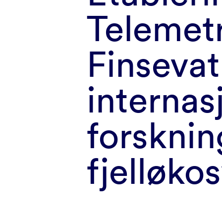
Telemet
Finsevat
internas
forsknin
fjelløko