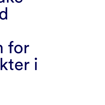
d
 for
kter i