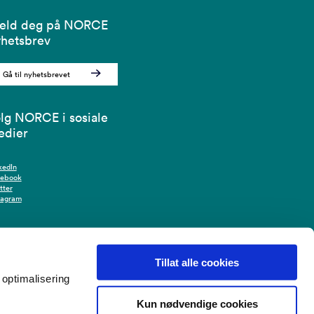
eld deg på NORCE
hetsbrev
Gå til nyhetsbrevet
lg NORCE i sosiale
edier
kedIn
cebook
tter
tagram
Tillat alle cookies
optimalisering
Kun nødvendige cookies