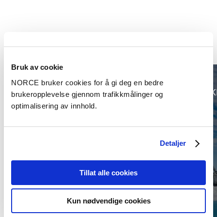
Prosjekter
Bruk av cookie
NORCE bruker cookies for å gi deg en bedre
Klima, Samfunn
K
brukeropplevelse gjennom trafikkmålinger og
optimalisering av innhold.
Detaljer
Tillat alle cookies
The impacts of land use
conflicts on society and
Kun nødvendige cookies
citizens: how local arguments