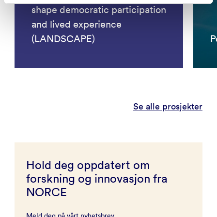
shape democratic participation
and lived experience
(LANDSCAPE)
P
Se alle prosjekter
Hold deg oppdatert om
forskning og innovasjon fra
NORCE
Meld deg på vårt nyhetsbrev