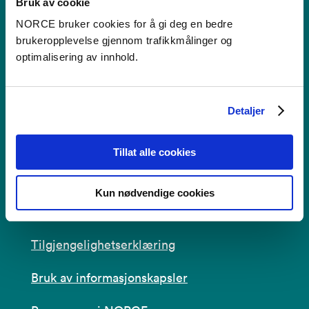
Bruk av cookie
NORCE bruker cookies for å gi deg en bedre
Kontakt
brukeropplevelse gjennom trafikkmålinger og
optimalisering av innhold.
Postboks 22,
Nygårdstangen
5838 Bergen
Detaljer
Se i kartet
Tillat alle cookies
post@norceresearch.no
Kun nødvendige cookies
Se alle våre lokasjoner
Tilgjengelighetserklæring
Bruk av informasjonskapsler