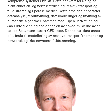
komplekse systemers fysikk. Dette har vært forskning på
blant annet én- og flerfasestrømning, reaktiv transport og
fluid strømning i porøse medier. Dette arbeidet innbefatter
dataanalyse, teoriutvikling, datasimuleringer og utvikling av
numeriske algoritmer. Sammen med Espen Jettestuen og
Jan Ludvig Vinningland er han en av hovedutviklerne av en
lattice-Boltzmann-basert CFD-løser. Denne har blant annet
blitt brukt til modellering av reaktive transportfenomener og
newtonsk og ikke-newtonsk fluidstrømning.