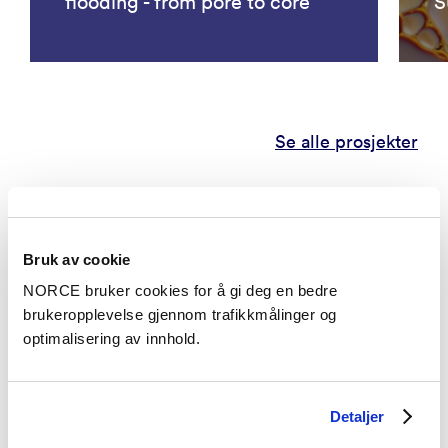
flooding - from pore to core
S
Se alle prosjekter
Publikasjoner
Bruk av cookie
Kategorier
NORCE bruker cookies for å gi deg en bedre
brukeropplevelse gjennom trafikkmålinger og
optimalisering av innhold.
Konferanseforedrag
Three-phase hysteresis in porous rock
characterized with a discrete-domain model and
Detaljer
direct pore-scale simulations