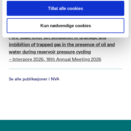
– Interpore 2026, 18th Annual meeting 2026
Tillat alle cookies
Konferanseforedrag
Kun nødvendige cookies
Pore-scale level-set simulation of drainage and
imbibition of trapped gas in the presence of oil and
water during reservoir pressure cycling
– Interpore 2026, 18th Annual Meeting 2026
Se alle publikasjoner i NVA