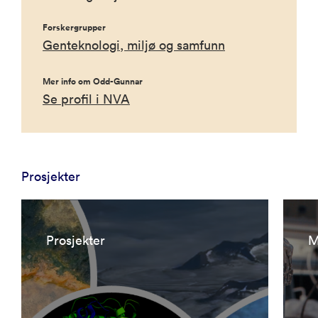
Forskergrupper
Genteknologi, miljø og samfunn
Mer info om Odd-Gunnar
Se profil i NVA
Prosjekter
Prosjekter
M