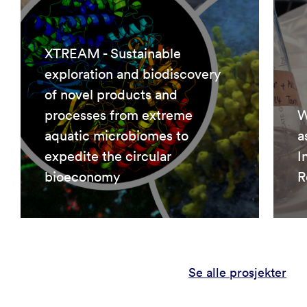
XTREAM - Sustainable
exploration and biodiscovery
of novel products and
processes from extreme
W
aquatic microbiomes to
a
expedite the circular
I
bioeconomy
R
Se alle prosjekter