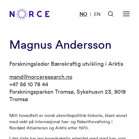
NO
EN
|
Magnus Andersson
Forskningsleder Bærekraftig utvikling i Arktis
mand@norceresearch.no
+47 56 10 78 44
Forskningsparken Tromsø, Sykehusvn 23, 9019
Tromsø
Mitt hovedfelt er norsk utenrikspolitisk historie, blant annet
med vekt på internasjonal hav- og fiskeriforvaltning i
Nordøst-Atlanteren og Arktis etter 1970.
I det siste har jeg hovedsakelig arbeidet med med hav, rom,