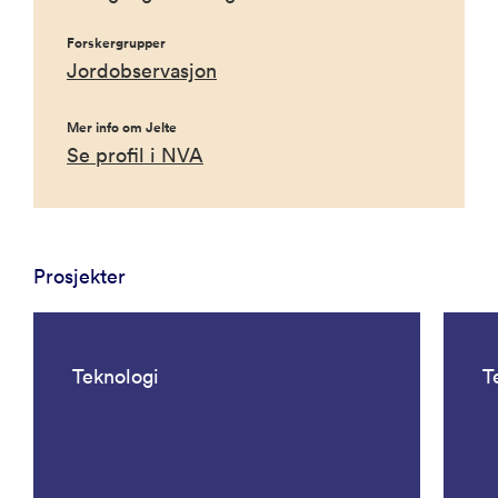
Forskergrupper
Jordobservasjon
Mer info om Jelte
Se profil i NVA
Prosjekter
Teknologi
T