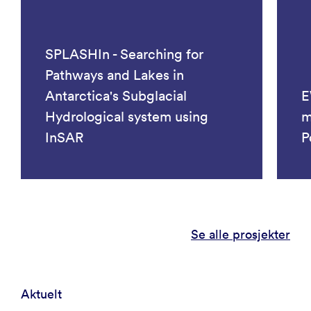
SPLASHIn - Searching for
Pathways and Lakes in
Antarctica's Subglacial
E
Hydrological system using
m
InSAR
P
Se alle prosjekter
Aktuelt