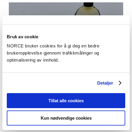
Bruk av cookie
NORCE bruker cookies for å gi deg en bedre
brukeropplevelse gjennom trafikkmålinger og
optimalisering av innhold.
Detaljer
Tillat alle cookies
Aktuelt
Forskerne setter blikket mot Antarktis
Kun nødvendige cookies