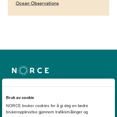
Ocean Observations
Kontakt
Bruk av cookie
Postboks 22,
NORCE bruker cookies for å gi deg en bedre
Nygårdstangen
brukeropplevelse gjennom trafikkmålinger og