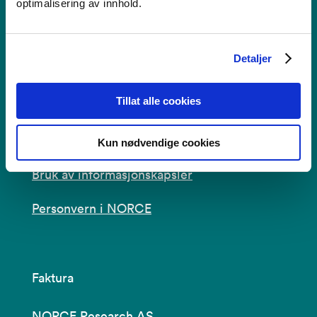
5838 Bergen
optimalisering av innhold.
Se i kartet
Detaljer
post@norceresearch.no
Tillat alle cookies
Se alle våre lokasjoner
Tilgjengelighetserklæring
Kun nødvendige cookies
Bruk av informasjonskapsler
Personvern i NORCE
Faktura
NORCE Research AS