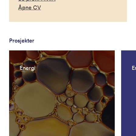
Åpne CV
Prosjekter
Energi
E