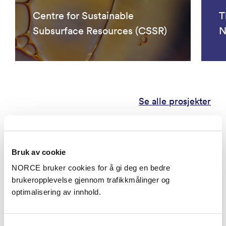
Centre for Sustainable
T
Subsurface Resources (CSSR)
N
Se alle prosjekter
Publikasjoner
Bruk av cookie
Kategorier
NORCE bruker cookies for å gi deg en bedre
brukeropplevelse gjennom trafikkmålinger og
optimalisering av innhold.
Vitenskapelig artikkel