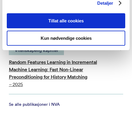
Predicting ultimate hydrogen production and
Detaljer
residual volume during cyclic underground
hydrogen storage in porous media using machine
Tillat alle cookies
learning
– ESAIM: Proceedings and Surveys 2025
Kun nødvendige cookies
Vitenskapelig kapittel
Random Features Learning in Incremental
Machine Learning: Fast Non-Linear
Preconditioning for History Matching
– 2025
Se alle publikasjoner i NVA