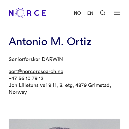
NO
EN
|
Antonio M. Ortiz
Seniorforsker DARWIN
aort@norceresearch.no
+47 56 10 79 12
Jon Lilletuns vei 9 H, 3. etg, 4879 Grimstad,
Norway