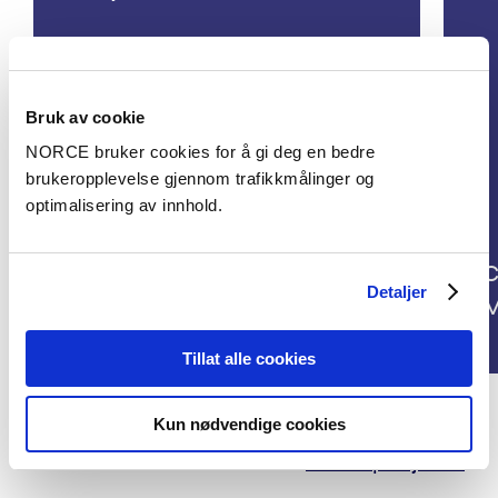
Bruk av cookie
NORCE bruker cookies for å gi deg en bedre
brukeropplevelse gjennom trafikkmålinger og
optimalisering av innhold.
C
Detaljer
iBot4CRMs
M
Tillat alle cookies
Kun nødvendige cookies
Se alle prosjekter