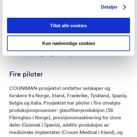
teknologiutvikling ha en enorm innvirkning på en
Detaljer
industri dersom teknologien blir allment akseptert,
sier Belbachir.
Tillat alle cookies
At COGNIMAN har et spesielt fokus på de
menneskelige aspektene rundt automatisering,
Kun nødvendige cookies
bekreftes av at forskergruppen inkluderer en ekspert
på menneskelige og etiske spørsmål.
Fire piloter
COGNIMAN-prosjektet omfatter selskaper og
forskere fra Norge, Irland, Frankrike, Tyskland, Spania,
Belgia og Italia. Prosjektet har piloter i fire utvalgte
produksjonsprosesser: glassfiberproduksjon (3B
Fibreglass i Norge), presisjonsmaskinering for store
deler (Goimek i Spania), additiv produksjon av
medisinske implantater (Croom Medical i Irland), og