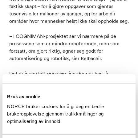
faktisk skapt – for å gjøre oppgaver som gjentas
tusenvis eller millioner av ganger, og for arbeid i
områder hvor mennesker helst ikke skal oppholde seg.
– I COGNIMAN-prosjektet ser vi nærmere på de
prosessene som er mindre repeterende, men som
fortsatt, om gjort riktig, egner seg godt for
automatisering og robotikk, sier Belbachir.
Det er ingen lett oppgave, innrømmer han, å
integrere fysiske og digitale verdener.
– Å automatisere prosesser som inkluderer
Bruk av cookie
menneskelig aktivitet er alltid utfordrende. Noen
NORCE bruker cookies for å gi deg en bedre
ganger handler det mest om roboten blir akseptert
brukeropplevelse gjennom trafikkmålinger og
eller ikke. Roboten kan være veldig effektiv, men hvis
optimalisering av innhold.
folk ikke føler seg trygge rundt den, vil de heller ikke
bruke den. Vi ser at selv inkrementell