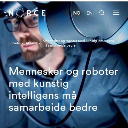
NO
EN
|
Mennesker og roboter med kunstig intelligens
Forside
<
Aktuelt
<
må samarbeide bedre
Mennesker og roboter
med kunstig
intelligens må
samarbeide bedre