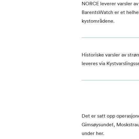
NORCE leverer varsler av
BarentsWatch er et helhet
kystområdene.
Historiske varsler av strø
leveres via Kystvarslingss
Det er satt opp operasjon
Gimsøysundet, Moskstrau
under her.