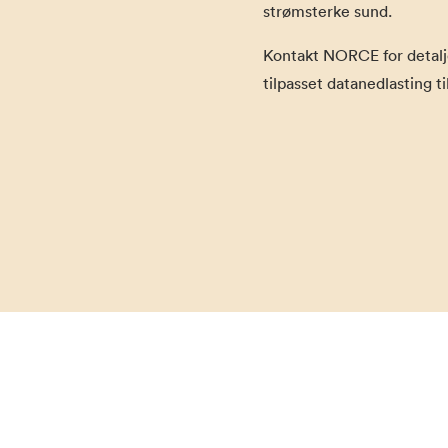
strømsterke sund.
Kontakt NORCE for detalje
tilpasset datanedlasting til