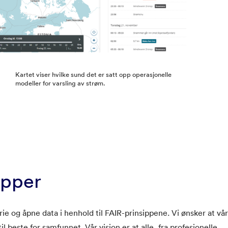
Kartet viser hvilke sund det er satt opp operasjonelle
modeller for varsling av strøm.
ipper
ie og åpne data i henhold til FAIR-prinsippene. Vi ønsker at vå
il beste for samfunnet. Vår visjon er at alle, fra profesjonelle