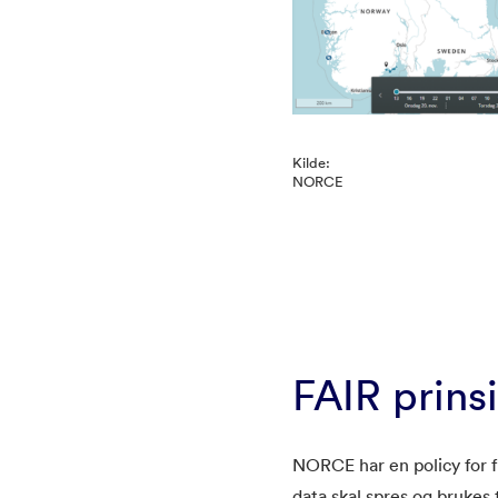
Kilde:
NORCE
FAIR prins
NORCE har en policy for fr
data skal spres og brukes t