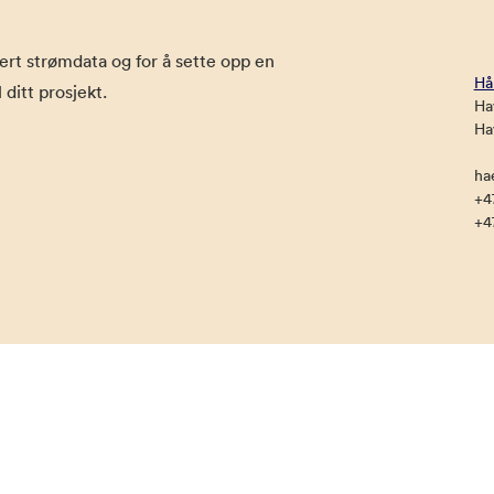
rt strømdata og for å sette opp en
Hå
 ditt prosjekt.
Ha
Ha
ha
+4
+4