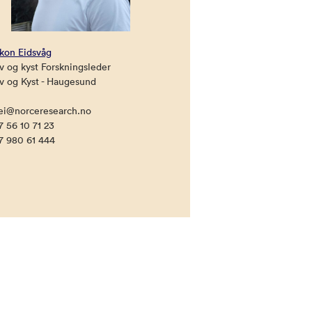
kon Eidsvåg
v og kyst Forskningsleder
v og Kyst - Haugesund
ei@norceresearch.no
7 56 10 71 23
7 980 61 444