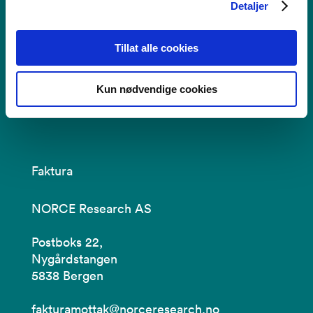
Se alle våre lokasjoner
Detaljer
Tilgjengelighetserklæring
Tillat alle cookies
Bruk av informasjonskapsler
Kun nødvendige cookies
Personvern i NORCE
Faktura
NORCE Research AS
Postboks 22,
Nygårdstangen
5838 Bergen
fakturamottak@norceresearch.no