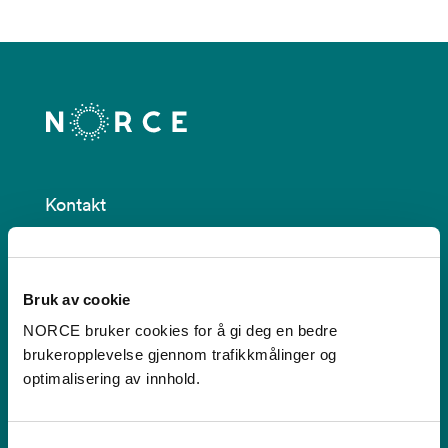
Kontakt
Postboks 22,
Nygårdstangen
Bruk av cookie
5838 Bergen
NORCE bruker cookies for å gi deg en bedre
Se i kartet
brukeropplevelse gjennom trafikkmålinger og
optimalisering av innhold.
post@norceresearch.no