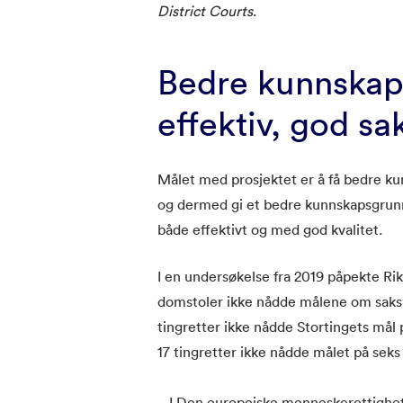
District Courts
.
Bedre kunnskap
effektiv, god s
Målet med prosjektet er å få bedre k
og dermed gi et bedre kunnskapsgrun
både effektivt og med god kvalitet.
I en undersøkelse fra 2019 påpekte Rik
domstoler ikke nådde målene om saksb
tingretter ikke nådde Stortingets mål
17 tingretter ikke nådde målet på seks
– I Den europeiske menneskerettighe