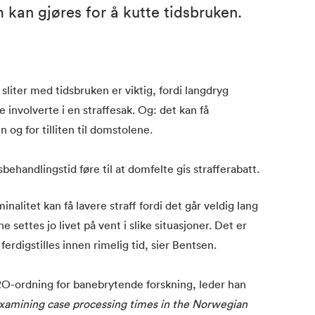
 kan gjøres for å kutte tidsbruken.
sliter med tidsbruken er viktig, fordi langdryg
e involverte i en straffesak. Og: det kan få
og for tilliten til domstolene.
sbehandlingstid føre til at domfelte gis strafferabatt.
nalitet kan få lavere straff fordi det går veldig lang
 settes jo livet på vent i slike situasjoner. Det er
ferdigstilles innen rimelig tid, sier Bentsen.
RO-ordning for banebrytende forskning, leder han
Examining case processing times in the Norwegian