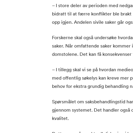
– I store deler av perioden med nedg
bidratt til at færre konflikter ble bra
opp igjen. Andelen sivile saker går ogs
Forskerne skal også undersøke hvordan
saker. Når omfattende saker kommer in
domstolene. Det kan få konsekvenser f
– I tillegg skal vi se på hvordan med
med offentlig søkelys kan kreve mer 
behov for ekstra grundig behandling n
Spørsmålet om saksbehandlingstid hand
gjennom systemet. Det handler også o
kvalitet.