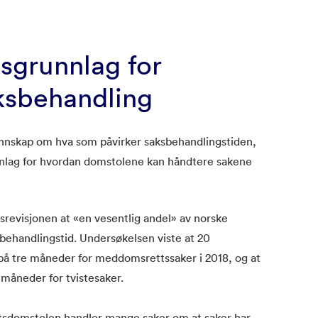
sgrunnlag for
aksbehandling
unnskap om hva som påvirker saksbehandlingstiden,
nlag for hvordan domstolene kan håndtere sakene
srevisjonen at «en vesentlig andel» av norske
ehandlingstid. Undersøkelsen viste at 20
 på tre måneder for meddomsrettssaker i 2018, og at
 måneder for tvistesaker.
tsdomstolen handler mange saker om at saker har