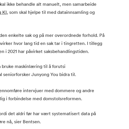
skal ikke behandle alt manuelt, men samarbeide
g KI
, som skal hjelpe til med datainnsamling og
 den enkelte sak og på mer overordnede forhold. På
rker hvor lang tid en sak tar i tingretten. I tillegg
n i 2021 har påvirket saksbehandlingstiden.
 bruke maskinlæring til å forutsi
l seniorforsker Junyong You bidra til.
gjennomføre intervjuer med dommere og andre
lig i forbindelse med domstolsreformen.
rdi det aldri før har vært systematisert data på
re nå, sier Bentsen.