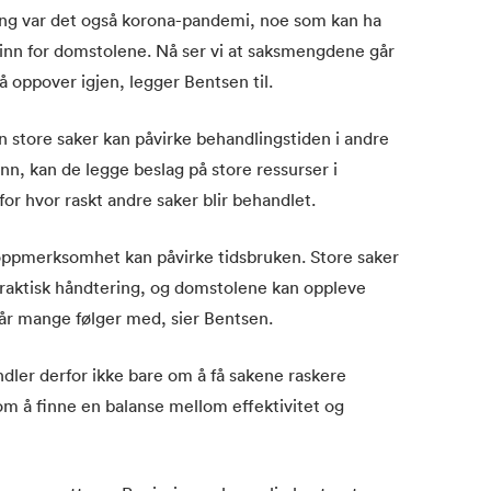
ang var det også korona-pandemi, noe som kan ha
kt inn for domstolene. Nå ser vi at saksmengdene går
å oppover igjen, legger Bentsen til.
 store saker kan påvirke behandlingstiden i andre
n, kan de legge beslag på store ressurser i
or hvor raskt andre saker blir behandlet.
ieoppmerksomhet kan påvirke tidsbruken. Store saker
praktisk håndtering, og domstolene kan oppleve
år mange følger med, sier Bentsen.
ler derfor ikke bare om å få sakene raskere
m å finne en balanse mellom effektivitet og