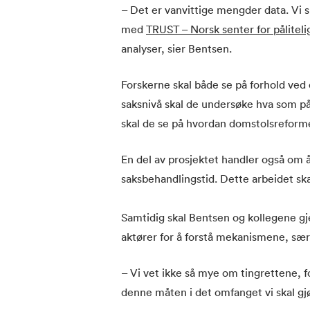
– Det er vanvittige mengder data. Vi 
med
TRUST
– Norsk senter for påliteli
analyser, sier Bentsen.
Forskerne skal både se på forhold ved
saksnivå skal de undersøke hva som påvi
skal de se på hvordan domstolsreforme
En del av prosjektet handler også om å
saksbehandlingstid. Dette arbeidet ska
Samtidig skal Bentsen og kollegene 
aktører for å forstå mekanismene, sær
– Vi vet ikke så mye om tingrettene, fo
denne måten i det omfanget vi skal gjø