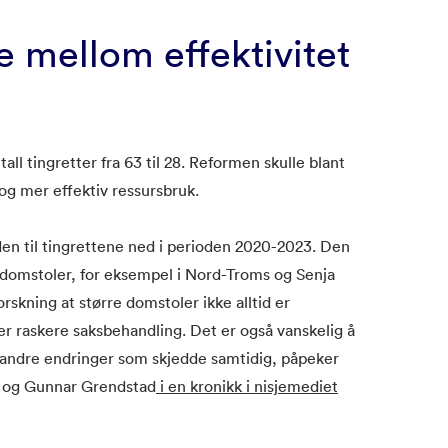
e mellom effektivitet
ll tingretter fra 63 til 28. Reformen skulle blant
 og mer effektiv ressursbruk.
den til tingrettene ned i perioden 2020-2023. Den
 domstoler, for eksempel i Nord-Troms og Senja
orskning at større domstoler ikke alltid er
er raskere saksbehandling. Det er også vanskelig å
a andre endringer som skjedde samtidig, påpeker
e og Gunnar Grendstad
i en kronikk i nisjemediet