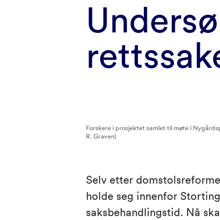
Undersø
rettssake
Forskere i prosjektet samlet til møte i Nygård
R. Graven)
Selv etter domstolsreformen
holde seg innenfor Stortinge
saksbehandlingstid. Nå skal