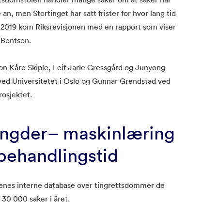
e an, men Stortinget har satt frister for hvor lang tid
 I 2019 kom Riksrevisjonen med en rapport som viser
r Bentsen.
 Kåre Skiple, Leif Jarle Gressgård og Junyong
ed Universitetet i Oslo og Gunnar Grendstad ved
rosjektet.
ngder– maskinlæring
sbehandlingstid
olenes interne database over tingrettsdommer de
 30 000 saker i året.