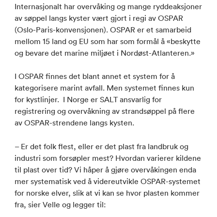
Internasjonalt har overvåking og mange ryddeaksjoner
av søppel langs kyster vært gjort i regi av OSPAR
(Oslo-Paris-konvensjonen). OSPAR er et samarbeid
mellom 15 land og EU som har som formål å «beskytte
og bevare det marine miljøet i Nordøst-Atlanteren.»
I OSPAR finnes det blant annet et system for å
kategorisere marint avfall. Men systemet finnes kun
for kystlinjer. I Norge er SALT ansvarlig for
registrering og overvåkning av strandsøppel på flere
av OSPAR-strendene langs kysten.
– Er det folk flest, eller er det plast fra landbruk og
industri som forsøpler mest? Hvordan varierer kildene
til plast over tid? Vi håper å gjøre overvåkingen enda
mer systematisk ved å videreutvikle OSPAR-systemet
for norske elver, slik at vi kan se hvor plasten kommer
fra, sier Velle og legger til: