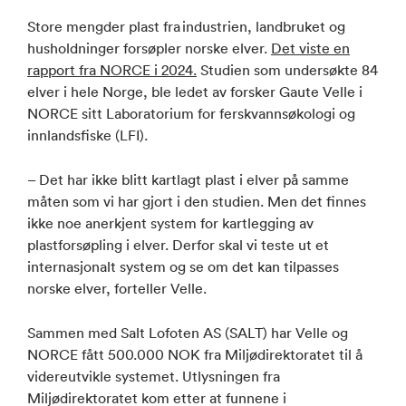
Store mengder plast fra industrien, landbruket og
husholdninger forsøpler norske elver.
Det viste en
rapport fra NORCE i 2024.
Studien som undersøkte 84
elver i hele Norge, ble ledet av forsker Gaute Velle i
NORCE sitt Laboratorium for ferskvannsøkologi og
innlandsfiske (LFI).
– Det har ikke blitt kartlagt plast i elver på samme
måten som vi har gjort i den studien. Men det finnes
ikke noe anerkjent system for kartlegging av
plastforsøpling i elver. Derfor skal vi teste ut et
internasjonalt system og se om det kan tilpasses
norske elver, forteller Velle.
Sammen med Salt Lofoten AS (SALT) har Velle og
NORCE fått 500.000 NOK fra Miljødirektoratet til å
videreutvikle systemet. Utlysningen fra
Miljødirektoratet kom etter at funnene i