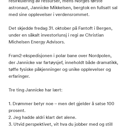
resirkulering av ressurser, mens Norges første
astronaut, Jannicke Mikkelsen, bergtok en fullsatt sal
med sine opplevelser i verdensrommet.
Det skjedde fredag 31. oktober på Fantoft i Bergen,
under en såkalt investorlunsj i regi av Christian
Michelsen Energy Advisors.
Fram2-ekspedisjonen i polar bane over Nordpolen,
der Jannicke var fartøysjef, inneholdt både dramatikk,
tøffe fysiske påkjenninger og unike opplevelser og
erfaringer.
Tre ting Jannicke har lært:
1. Drømmer betyr noe – men det gjelder å satse 100
prosent.
2. Jeg hadde aldri klart det alene.
3. Utvid perspektivet, vit hva du jobber med og still