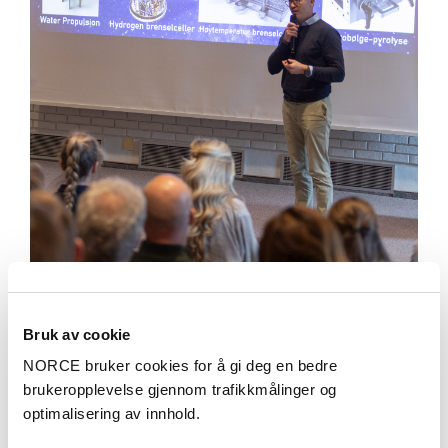
Jarle Farnes leder forskningsgruppen Rom- og
Bruk av cookie
energiteknologi i NORCE. Og forsker blant annet på hvordan
avfall kan utnyttes bedre på månen.
NORCE bruker cookies for å gi deg en bedre
brukeropplevelse gjennom trafikkmålinger og
optimalisering av innhold.
Jarle Farnes brukte uttrykket «å hoppe etter Wirkola»
da han overtok mikrofonen etter Mikkelsens rørende