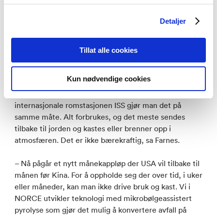
innlegg.
Detaljer
NORCE-forskeren fortalte om hvordan pyrolyse kan
brukes til å omdanne avfall på måneferder – slik som
Tillat alle cookies
matrester og emballasje – til energi .
Kun nødvendige cookies
– Da Jannicke ble skutt opp i verdensrommet, hadde
de med seg alt av nødvendige forsyninger. Og på den
internasjonale romstasjonen ISS gjør man det på
samme måte. Alt forbrukes, og det meste sendes
tilbake til jorden og kastes eller brenner opp i
atmosfæren. Det er ikke bærekraftig, sa Farnes.
– Nå pågår et nytt månekappløp der USA vil tilbake til
månen før Kina. For å oppholde seg der over tid, i uker
eller måneder, kan man ikke drive bruk og kast. Vi i
NORCE utvikler teknologi med mikrobølgeassistert
pyrolyse som gjør det mulig å konvertere avfall på