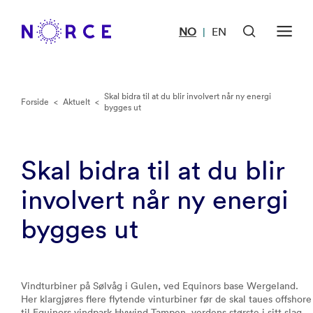
NO
EN
|
Skal bidra til at du blir involvert når ny energi
Forside
<
Aktuelt
<
bygges ut
Skal bidra til at du blir
involvert når ny energi
bygges ut
Vindturbiner på Sølvåg i Gulen, ved Equinors base Wergeland.
Her klargjøres flere flytende vinturbiner før de skal taues offshore
til Equinors vindpark Hywind Tampen, verdens største i sitt slag