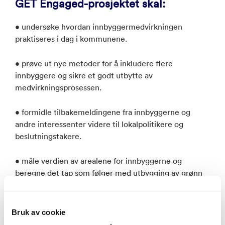
GET Engaged-prosjektet skal:
• undersøke hvordan innbyggermedvirkningen
praktiseres i dag i kommunene.
• prøve ut nye metoder for å inkludere flere
innbyggere og sikre et godt utbytte av
medvirkningsprosessen.
• formidle tilbakemeldingene fra innbyggerne og
andre interessenter videre til lokalpolitikere og
beslutningstakere.
• måle verdien av arealene for innbyggerne og
beregne det tap som følger med utbygging av grønn
energi – både for naboer og befolkningen generelt.
• undersøke hvordan kompensasjoner som tilbys
Bruk av cookie
berørte naboer påvirker opplevelsen av sosial