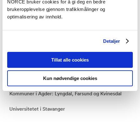
NORCE bruker cookies for å gi deg en bedre
rettferdighet.
brukeropplevelse gjennom trafikkmålinger og
optimalisering av innhold.
Partnere i prosjektet:
Kommuner i Rogaland og Vestland: Bokn, Etne,
Detaljer
Haugesund, Karmøy, Sauda, Suldal, Sveio, Tysvær,
Utsira og Vindafjord. Samt Rogaland fylkeskommune.
Tillat alle cookies
Haugaland Vekst, som er eid av de 10 nevnte
kommuner samt fylkeskommunen.
Kun nødvendige cookies
Kommuner i Agder: Lyngdal, Farsund og Kvinesdal
Universitetet i Stavanger