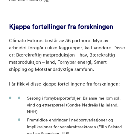
Kjappe fortellinger fra forskningen
Climate Futures består av 36 partnere. Mye av
arbeidet foregår i ulike faggrupper, kalt «noder». Disse
er: Bærekraftig matproduksjon – hav, Bærekraftig
matproduksjon – land, Fornybar energi, Smart
shipping og Motstandsdyktige samfunn.
I år fikk vi disse kjappe fortellingene fra forskningen:
Sesong i fornybarporteføljer: Balanse mellom sol,
vind og etterspørsel (Sondre Nedreås Hølleland,
NHH)
Fremtidige endringer i nedbørsvariasjoner og
implikasjoner for vannkraftssektoren (Filip Selstad
og Lea Svendsen, UiB)