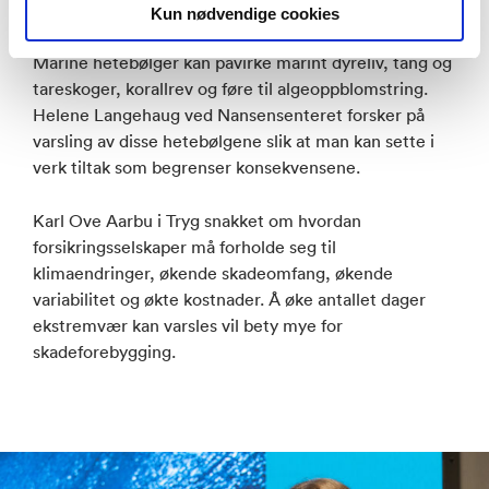
klimaendringene i Norge.
Kun nødvendige cookies
Marine hetebølger kan påvirke marint dyreliv, tang og
tareskoger, korallrev og føre til algeoppblomstring.
Helene Langehaug ved Nansensenteret forsker på
varsling av disse hetebølgene slik at man kan sette i
verk tiltak som begrenser konsekvensene.
Karl Ove Aarbu i Tryg snakket om hvordan
forsikringsselskaper må forholde seg til
klimaendringer, økende skadeomfang, økende
variabilitet og økte kostnader. Å øke antallet dager
ekstremvær kan varsles vil bety mye for
skadeforebygging.