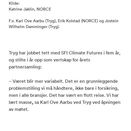
Kilde:
Katrine Jaklin, NORCE
F.v. Karl Ove Aarbu (Tryg), Erik Kolstad (NORCE) og Jostein
Wilhelm Damminger (Tryg).
Tryg har jobbet tett med SFI Climate Futures i fem år,
og stilte i år opp som vertskap for årets
partnersamling:
– Været blir mer variabelt. Det er en grunnleggende
problemstilling vi må håndtere, ikke bare i forsikring,
men i alle bransjer. Det har vært en flott reise. Vi har
lært masse
,
sa Karl Ove Aarbu ved Tryg ved åpningen
av møtet.