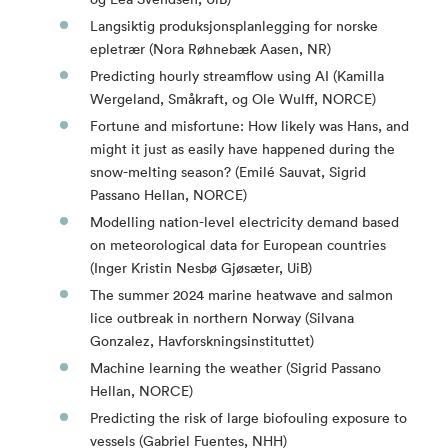
Langsiktig produksjonsplanlegging for norske
epletrær (Nora Røhnebæk Aasen, NR)
Predicting hourly streamflow using AI (Kamilla
Wergeland, Småkraft, og Ole Wulff, NORCE)
Fortune and misfortune: How likely was Hans, and
might it just as easily have happened during the
snow-melting season? (Emilé Sauvat, Sigrid
Passano Hellan, NORCE)
Modelling nation-level electricity demand based
on meteorological data for European countries
(Inger Kristin Nesbø Gjøsæter, UiB)
The summer 2024 marine heatwave and salmon
lice outbreak in northern Norway (Silvana
Gonzalez, Havforskningsinstituttet)
Machine learning the weather (Sigrid Passano
Hellan, NORCE)
Predicting the risk of large biofouling exposure to
vessels (Gabriel Fuentes, NHH)