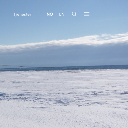
|
Tjenester
NO
EN