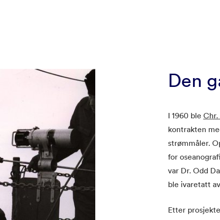
Den g
I 1960 ble
Chr.
kontrakten med
strømmåler. O
for oseanograf
var Dr. Odd Da
ble ivaretatt a
Etter prosjekte