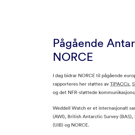
Pågående Antark
NORCE
I dag bidrar NORCE til pågående europ
rapporteres her støttes av
TiPACCs
,
S
og det NFR-støttede kommunikasjonsp
Weddell Watch er et internasjonalt s
(AWI), British Antarctic Survey (BAS),
(UiB) og NORCE.