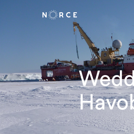
Wedde
Havo