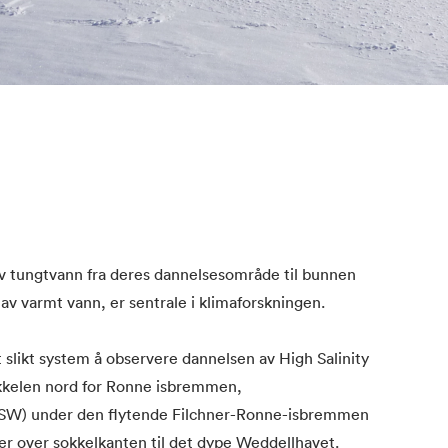
 tungtvann fra deres dannelsesområde til bunnen
v varmt vann, er sentrale i klimaforskningen.
t slikt system å observere dannelsen av High Salinity
kkelen nord for Ronne isbremmen,
 (ISW) under den flytende Filchner-Ronne-isbremmen
r over sokkelkanten til det dype Weddellhavet.