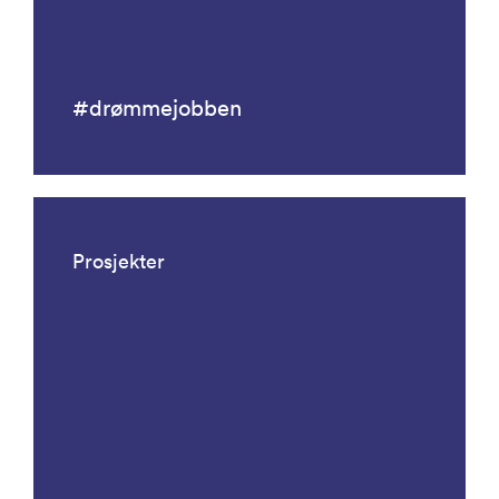
#drømmejobben
Prosjekter