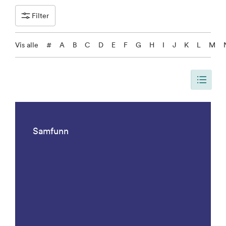
Filter
Vis alle
#
A
B
C
D
E
F
G
H
I
J
K
L
M
Siden er oppdatert, slik at siden viser alle resultater. Det er 1092 result
Samfunn