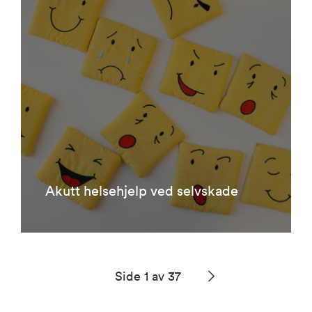
Akutt helsehjelp ved selvskade
Side 1 av 37