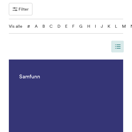
Filter
Vis alle
#
A
B
C
D
E
F
G
H
I
J
K
L
M
Siden er oppdatert, slik at siden viser alle resultater. Det er 1092 result
Samfunn