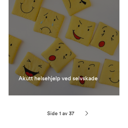
Akutt helsehjelp ved selvskade
Side 1 av 37