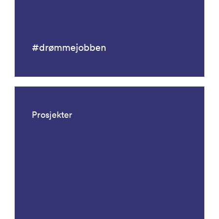
#drømmejobben
Prosjekter